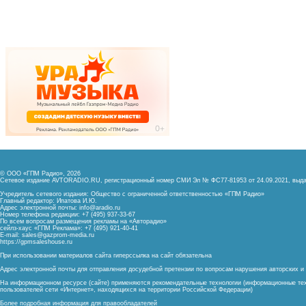
© ООО «ГПМ Радио», 2026
Сетевое издание AVTORADIO.RU, регистрационный номер
СМИ Эл № ФС77-81953 от 24.09.2021,
выда
Учредитель сетевого издания: Общество с ограниченной ответственностью «ГПМ Радио»
Главный редактор: Ипатова И.Ю.
Адрес электронной почты:
info@aradio.ru
Номер телефона редакции: +7 (495) 937-33-67
По всем вопросам размещения рекламы на «Авторадио»
сейлз-хаус «ГПМ Реклама»: +7 (495) 921-40-41
E-mail:
sales@gazprom-media.ru
https://gpmsaleshouse.ru
При использовании материалов сайта гиперссылка на сайт обязательна
Адрес электронной почты для отправления досудебной претензии по вопросам нарушения авторских 
На информационном ресурсе (сайте) применяются рекомендательные технологии (информационные тех
пользователей сети «Интернет», находящихся на территории Российской Федерации)
Более подробная информация для правообладателей