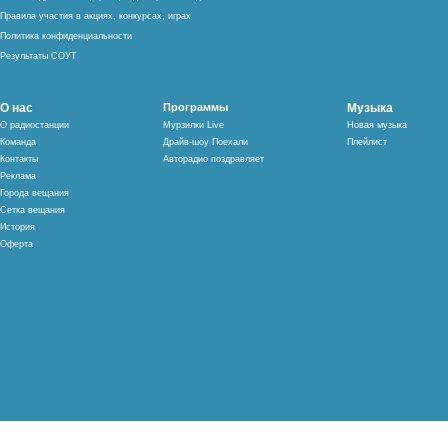
Правила участия в акциях, конкурсах, играх
Политика конфиденциальности
Результаты СОУТ
О нас
Программы
Музыка
О радиостанции
Мурзилки Live
Новая музыка
Команда
Драйв-шоу Поехали
Плейлист
Контакты
Авторадио поздравляет
Реклама
Города вещания
Сетка вещания
История
Оферта