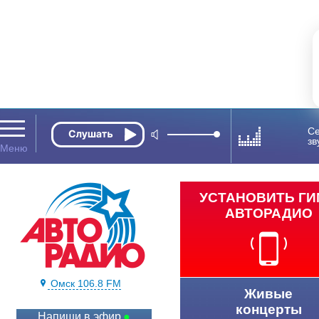
Се
зв
УСТАНОВИТЬ Г
АВТОРАДИО
Омск 106.8 FM
Живые
концерты
Напиши в эфир