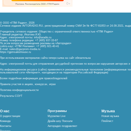
© ООО «ГПМ Радио», 2026
Сетевое издание AVTORADIO.RU, регистрационный номер
СМИ Эл № ФС77-81953 от 24.09.2021,
выда
Учредитель сетевого издания: Общество с ограниченной ответственностью «ГПМ Радио»
Главный редактор: Ипатова И.Ю.
Адрес электронной почты:
info@aradio.ru
Номер телефона редакции: +7 (495) 937-33-67
По всем вопросам размещения рекламы на «Авторадио»
сейлз-хаус «ГПМ Реклама»: +7 (495) 921-40-41
E-mail:
sales@gazprom-media.ru
https://gpmsaleshouse.ru
При использовании материалов сайта гиперссылка на сайт обязательна
Адрес электронной почты для отправления досудебной претензии по вопросам нарушения авторских 
На информационном ресурсе (сайте) применяются рекомендательные технологии (информационные тех
пользователей сети «Интернет», находящихся на территории Российской Федерации)
Более подробная информация для правообладателей
Правила участия в акциях, конкурсах, играх
Политика конфиденциальности
Результаты СОУТ
О нас
Программы
Музыка
О радиостанции
Мурзилки Live
Новая музыка
Команда
Драйв-шоу Поехали
Плейлист
Контакты
Авторадио поздравляет