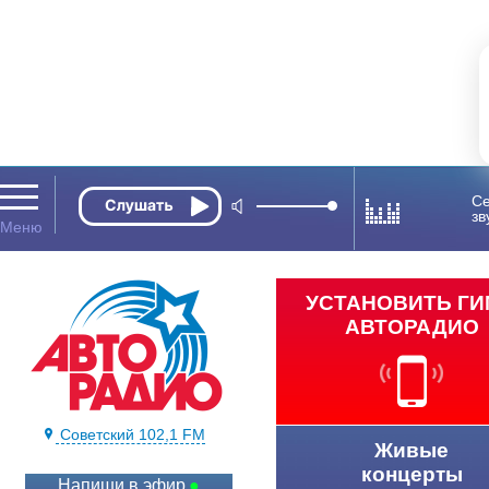
Се
зв
УСТАНОВИТЬ Г
АВТОРАДИО
Советский 102,1 FM
Живые
концерты
Напиши в эфир