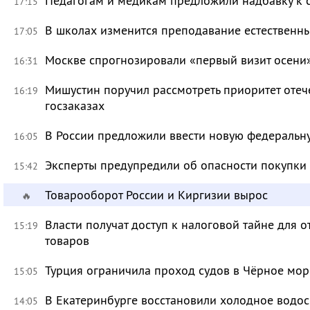
Педагогам и медикам предложили надбавку к 
17:15
В школах изменится преподавание естественны
17:05
Москве спрогнозировали «первый визит осени
16:31
Мишустин поручил рассмотреть приоритет оте
16:19
госзаказах
В России предложили ввести новую федеральн
16:05
Эксперты предупредили об опасности покупки
15:42
Товарооборот России и Киргизии вырос
🔥
Власти получат доступ к налоговой тайне для
15:19
товаров
Турция ограничила проход судов в Чёрное мор
15:05
В Екатеринбурге восстановили холодное водо
14:05