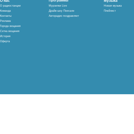
О нас
Программы
Музыка
О радиостанции
Мурзилки Live
Новая музыка
Команда
Драйв-шоу Поехали
Плейлист
Контакты
Авторадио поздравляет
Реклама
Города вещания
Сетка вещания
История
Оферта