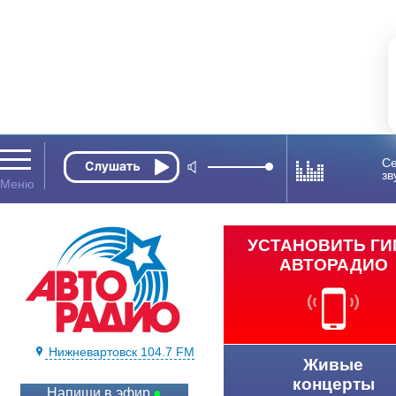
Се
зв
УСТАНОВИТЬ Г
АВТОРАДИО
Нижневартовск 104.7 FM
Живые
концерты
Напиши в эфир