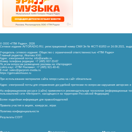
© ООО «ГПМ Радио», 2026
Сетевое издание AVTORADIO.RU, регистрационный номер
СМИ Эл № ФС77-81953 от 24.09.2021,
выда
Учредитель сетевого издания: Общество с ограниченной ответственностью «ГПМ Радио»
Главный редактор: Ипатова И.Ю.
Адрес электронной почты:
info@aradio.ru
Номер телефона редакции: +7 (495) 937-33-67
По всем вопросам размещения рекламы на «Авторадио»
сейлз-хаус «ГПМ Реклама»: +7 (495) 921-40-41
E-mail:
sales@gazprom-media.ru
https://gpmsaleshouse.ru
При использовании материалов сайта гиперссылка на сайт обязательна
Адрес электронной почты для отправления досудебной претензии по вопросам нарушения авторских 
На информационном ресурсе (сайте) применяются рекомендательные технологии (информационные тех
пользователей сети «Интернет», находящихся на территории Российской Федерации)
Более подробная информация для правообладателей
Правила участия в акциях, конкурсах, играх
Политика конфиденциальности
Результаты СОУТ