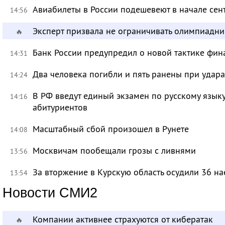
Авиабилеты в России подешевеют в начале сен
14:56
Эксперт призвала не ограничивать олимпиадн
🔥
Банк России предупредил о новой тактике фи
14:31
Два человека погибли и пять ранены при удар
14:24
В РФ введут единый экзамен по русскому язык
14:16
абитуриентов
Масштабный сбой произошел в Рунете
14:08
Москвичам пообещали грозы с ливнями
13:56
За вторжение в Курскую область осудили 36 на
13:54
Новости СМИ2
Компании активнее страхуются от кибератак
🔥