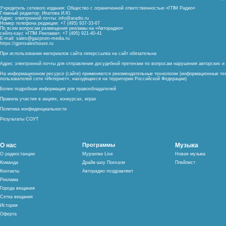
Учредитель сетевого издания: Общество с ограниченной ответственностью «ГПМ Радио»
Главный редактор: Ипатова И.Ю.
Адрес электронной почты:
info@aradio.ru
Номер телефона редакции: +7 (495) 937-33-67
По всем вопросам размещения рекламы на «Авторадио»
сейлз-хаус «ГПМ Реклама»: +7 (495) 921-40-41
E-mail:
sales@gazprom-media.ru
https://gpmsaleshouse.ru
При использовании материалов сайта гиперссылка на сайт обязательна
Адрес электронной почты для отправления досудебной претензии по вопросам нарушения авторских 
На информационном ресурсе (сайте) применяются рекомендательные технологии (информационные тех
пользователей сети «Интернет», находящихся на территории Российской Федерации)
Более подробная информация для правообладателей
Правила участия в акциях, конкурсах, играх
Политика конфиденциальности
Результаты СОУТ
О нас
Программы
Музыка
О радиостанции
Мурзилки Live
Новая музыка
Команда
Драйв-шоу Поехали
Плейлист
Контакты
Авторадио поздравляет
Реклама
Города вещания
Сетка вещания
История
Оферта