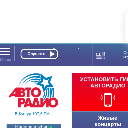
Се
зв
УСТАНОВИТЬ Г
АВТОРАДИО
Кунгур 107,6 FM
Живые
концерты
Напиши в эфир