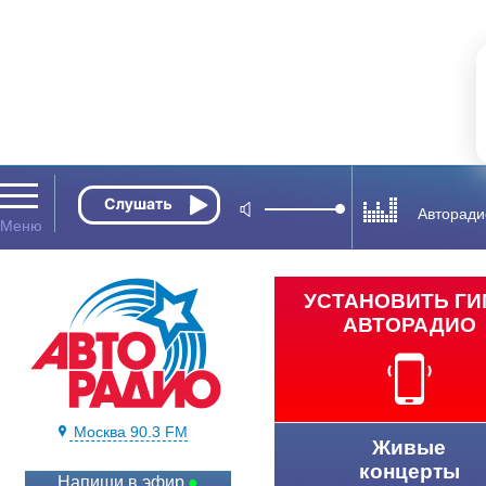
Авторади
УСТАНОВИТЬ Г
АВТОРАДИО
Москва 90.3 FM
Живые
концерты
Напиши в эфир