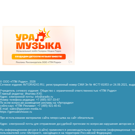
© ООО «ГПМ Радио», 2026
Сетевое издание AVTORADIO.RU, регистрационный номер
СМИ Эл № ФС77-81953 от 24.09.2021,
выда
Учредитель сетевого издания: Общество с ограниченной ответственностью «ГПМ Радио»
Главный редактор: Ипатова И.Ю.
Адрес электронной почты:
info@aradio.ru
Номер телефона редакции: +7 (495) 937-33-67
По всем вопросам размещения рекламы на «Авторадио»
сейлз-хаус «ГПМ Реклама»: +7 (495) 921-40-41
E-mail:
sales@gazprom-media.ru
https://gpmsaleshouse.ru
При использовании материалов сайта гиперссылка на сайт обязательна
Адрес электронной почты для отправления досудебной претензии по вопросам нарушения авторских 
На информационном ресурсе (сайте) применяются рекомендательные технологии (информационные тех
пользователей сети «Интернет», находящихся на территории Российской Федерации)