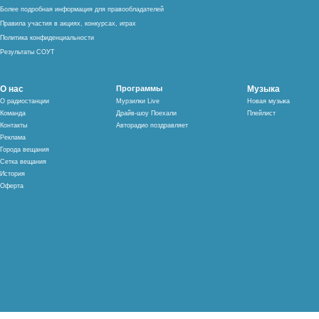
Более подробная информация для правообладателей
Правила участия в акциях, конкурсах, играх
Политика конфиденциальности
Результаты СОУТ
О нас
Программы
Музыка
О радиостанции
Мурзилки Live
Новая музыка
Команда
Драйв-шоу Поехали
Плейлист
Контакты
Авторадио поздравляет
Реклама
Города вещания
Сетка вещания
История
Оферта