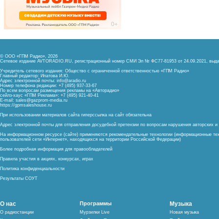
© ООО «ГПМ Радио», 2026
Сетевое издание AVTORADIO.RU, регистрационный номер
СМИ Эл № ФС77-81953 от 24.09.2021,
выда
Учредитель сетевого издания: Общество с ограниченной ответственностью «ГПМ Радио»
Главный редактор: Ипатова И.Ю.
Адрес электронной почты:
info@aradio.ru
Номер телефона редакции: +7 (495) 937-33-67
По всем вопросам размещения рекламы на «Авторадио»
сейлз-хаус «ГПМ Реклама»: +7 (495) 921-40-41
E-mail:
sales@gazprom-media.ru
https://gpmsaleshouse.ru
При использовании материалов сайта гиперссылка на сайт обязательна
Адрес электронной почты для отправления досудебной претензии по вопросам нарушения авторских 
На информационном ресурсе (сайте) применяются рекомендательные технологии (информационные тех
пользователей сети «Интернет», находящихся на территории Российской Федерации)
Более подробная информация для правообладателей
Правила участия в акциях, конкурсах, играх
Политика конфиденциальности
Результаты СОУТ
О нас
Программы
Музыка
О радиостанции
Мурзилки Live
Новая музыка