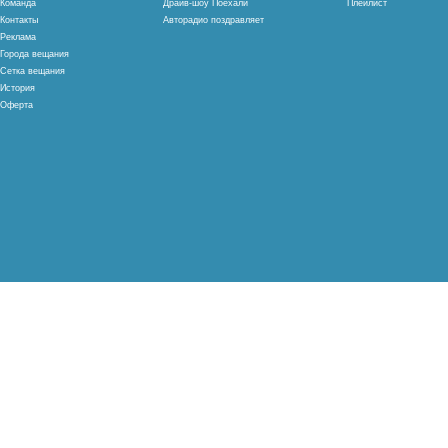
Команда
Драйв-шоу Поехали
Плейлист
Контакты
Авторадио поздравляет
Реклама
Города вещания
Сетка вещания
История
Оферта