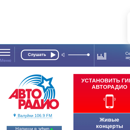
Се
зв
УСТАНОВИТЬ Г
АВТОРАДИО
Валуйки 106.9 FM
Живые
концерты
Напиши в эфир