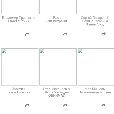
Владимир Пресняков
Ёлка
Сергей Лазарев &
Счастливчик
Эти витражи
Полина Гагарина
Хэппи Энд
Жасмин
Стас Михайлов &
Моя Мишель
Какое Счастье
Люся Чеботина
На малиновой луне
ОБНИМАЙ