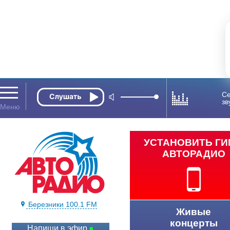
Се
зв
УСТАНОВИТЬ Г
АВТОРАДИО
Березники 100.1 FM
Живые
концерты
Напиши в эфир