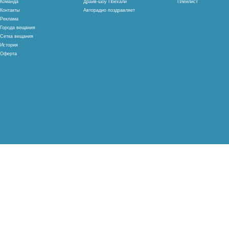
Команда
Драйв-шоу Поехали
Плейлист
Контакты
Авторадио поздравляет
Реклама
Города вещания
Сетка вещания
История
Оферта