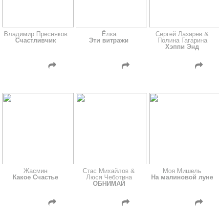
Владимир Пресняков
Ёлка
Сергей Лазарев &
Счастливчик
Эти витражи
Полина Гагарина
Хэппи Энд
Жасмин
Стас Михайлов &
Моя Мишель
Какое Счастье
Люся Чеботина
На малиновой луне
ОБНИМАЙ