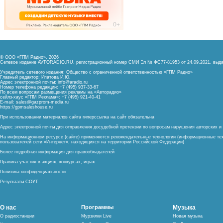
© ООО «ГПМ Радио», 2026
Сетевое издание AVTORADIO.RU, регистрационный номер
СМИ Эл № ФС77-81953 от 24.09.2021,
выда
Учредитель сетевого издания: Общество с ограниченной ответственностью «ГПМ Радио»
Главный редактор: Ипатова И.Ю.
Адрес электронной почты:
info@aradio.ru
Номер телефона редакции: +7 (495) 937-33-67
По всем вопросам размещения рекламы на «Авторадио»
сейлз-хаус «ГПМ Реклама»: +7 (495) 921-40-41
E-mail:
sales@gazprom-media.ru
https://gpmsaleshouse.ru
При использовании материалов сайта гиперссылка на сайт обязательна
Адрес электронной почты для отправления досудебной претензии по вопросам нарушения авторских 
На информационном ресурсе (сайте) применяются рекомендательные технологии (информационные тех
пользователей сети «Интернет», находящихся на территории Российской Федерации)
Более подробная информация для правообладателей
Правила участия в акциях, конкурсах, играх
Политика конфиденциальности
Результаты СОУТ
О нас
Программы
Музыка
О радиостанции
Мурзилки Live
Новая музыка