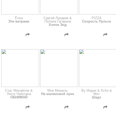
Ёлка
Сергей Лазарев &
PIZZA
Эти витражи
Полина Гагарина
Скорость Пульса
Хэппи Энд
Стас Михайлов &
Моя Мишель
By Индия & Xcho &
Люся Чеботина
На малиновой луне
Мот
ОБНИМАЙ
Шадэ