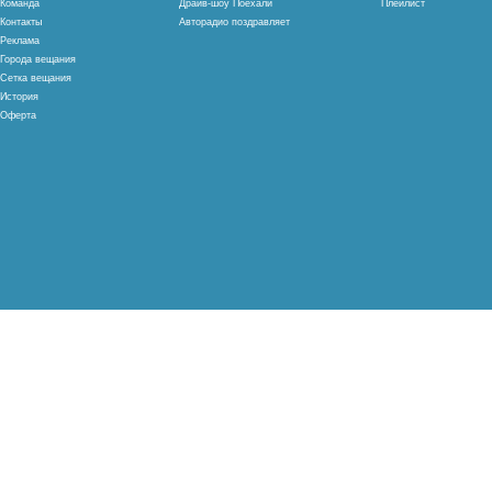
Команда
Драйв-шоу Поехали
Плейлист
Контакты
Авторадио поздравляет
Реклама
Города вещания
Сетка вещания
История
Оферта