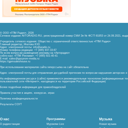
© ООО «ГПМ Радио», 2026
Сетевое издание AVTORADIO.RU, регистрационный номер
СМИ Эл № ФС77-81953 от 24.09.2021,
выда
Учредитель сетевого издания: Общество с ограниченной ответственностью «ГПМ Радио»
Главный редактор: Ипатова И.Ю.
Адрес электронной почты:
info@aradio.ru
Номер телефона редакции: +7 (495) 937-33-67
По всем вопросам размещения рекламы на «Авторадио»
сейлз-хаус «ГПМ Реклама»: +7 (495) 921-40-41
E-mail:
sales@gazprom-media.ru
https://gpmsaleshouse.ru
При использовании материалов сайта гиперссылка на сайт обязательна
Адрес электронной почты для отправления досудебной претензии по вопросам нарушения авторских 
На информационном ресурсе (сайте) применяются рекомендательные технологии (информационные тех
пользователей сети «Интернет», находящихся на территории Российской Федерации)
Более подробная информация для правообладателей
Правила участия в акциях, конкурсах, играх
Политика конфиденциальности
Результаты СОУТ
О нас
Программы
Музыка
О радиостанции
Мурзилки Live
Новая музыка