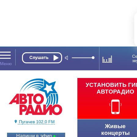
Се
зв
УСТАНОВИТЬ Г
АВТОРАДИО
Пугачев 102,0 FM
Живые
концерты
Напиши в эфир