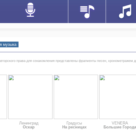
я музыка
авторского права для ознакомления представлены фрагменты песен, хронометражем д
Ленинград
Градусы
VENERA
Оскар
На ресницах
Большие Город