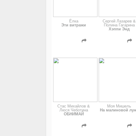
Ёлка
Сергей Лазарев &
Эти витражи
Полина Гагарина
Хэппи Энд
Стас Михайлов &
Моя Мишель
Люся Чеботина
На малиновой лу
ОБНИМАЙ