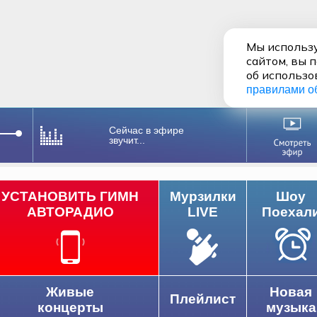
Мы использу
сайтом, вы 
об использо
правилами о
Сейчас в эфире
звучит...
УСТАНОВИТЬ ГИМН
Мурзилки
Шоу
АВТОРАДИО
LIVE
Поехал
Живые
Новая
Плейлист
концерты
музыка