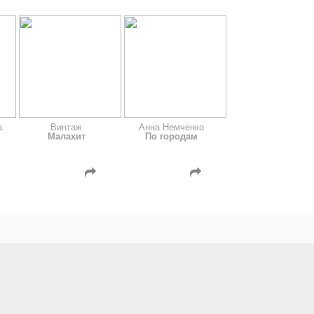
а
Винтаж
Анна Немченко
Малахит
По городам