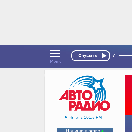
Нягань 101.5 FM
Напиши в эфир