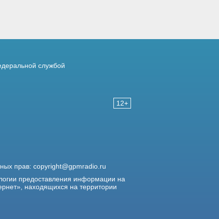
деральной службой
12+
жных прав:
copyright@gpmradio.ru
логии предоставления информации на
ернет», находящихся на территории