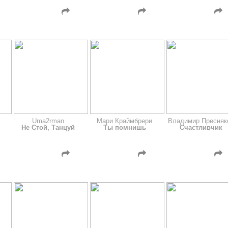
Uma2rman
Мари Краймбрери
Владимир Пресняк
ы
Не Стой, Танцуй
Ты помнишь
Счастливчик