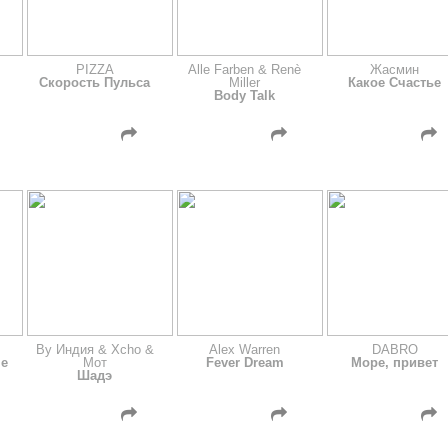
PIZZA
Alle Farben & Renè
Жасмин
Скорость Пульса
Miller
Какое Счастье
Body Talk
By Индия & Xcho &
Alex Warren
DABRO
не
Мот
Fever Dream
Море, привет
Шадэ