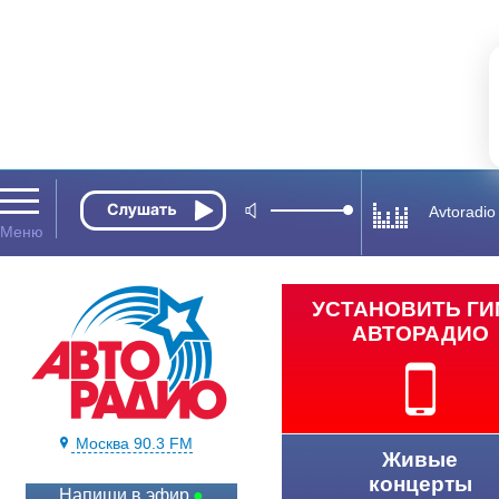
Avtoradio
УСТАНОВИТЬ Г
АВТОРАДИО
Москва 90.3 FM
Живые
концерты
Напиши в эфир