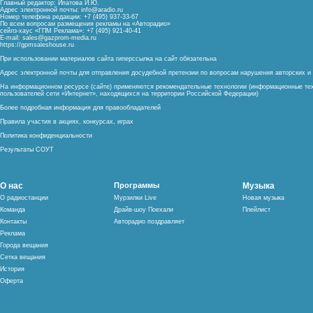
Главный редактор: Ипатова И.Ю.
Адрес электронной почты:
info@aradio.ru
Номер телефона редакции: +7 (495) 937-33-67
По всем вопросам размещения рекламы на «Авторадио»
сейлз-хаус «ГПМ Реклама»: +7 (495) 921-40-41
E-mail:
sales@gazprom-media.ru
https://gpmsaleshouse.ru
При использовании материалов сайта гиперссылка на сайт обязательна
Адрес электронной почты для отправления досудебной претензии по вопросам нарушения авторских 
На информационном ресурсе (сайте) применяются рекомендательные технологии (информационные тех
пользователей сети «Интернет», находящихся на территории Российской Федерации)
Более подробная информация для правообладателей
Правила участия в акциях, конкурсах, играх
Политика конфиденциальности
Результаты СОУТ
О нас
Программы
Музыка
О радиостанции
Мурзилки Live
Новая музыка
Команда
Драйв-шоу Поехали
Плейлист
Контакты
Авторадио поздравляет
Реклама
Города вещания
Сетка вещания
История
Оферта