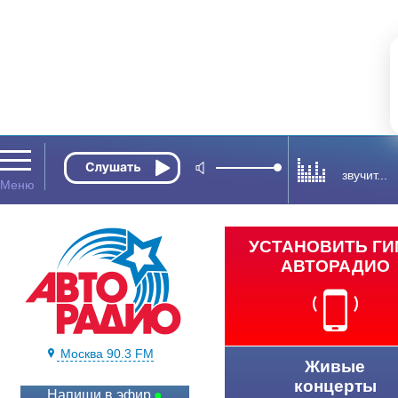
звучит...
УСТАНОВИТЬ Г
АВТОРАДИО
Москва 90.3 FM
Живые
концерты
Напиши в эфир