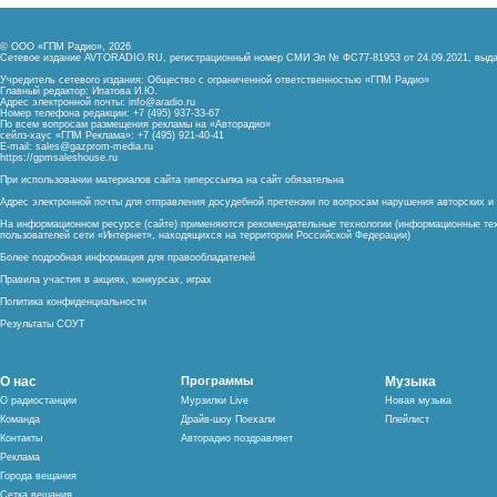
© ООО «ГПМ Радио», 2026
Сетевое издание AVTORADIO.RU, регистрационный номер
СМИ Эл № ФС77-81953 от 24.09.2021,
выда
Учредитель сетевого издания: Общество с ограниченной ответственностью «ГПМ Радио»
Главный редактор: Ипатова И.Ю.
Адрес электронной почты:
info@aradio.ru
Номер телефона редакции: +7 (495) 937-33-67
По всем вопросам размещения рекламы на «Авторадио»
сейлз-хаус «ГПМ Реклама»: +7 (495) 921-40-41
E-mail:
sales@gazprom-media.ru
https://gpmsaleshouse.ru
При использовании материалов сайта гиперссылка на сайт обязательна
Адрес электронной почты для отправления досудебной претензии по вопросам нарушения авторских 
На информационном ресурсе (сайте) применяются рекомендательные технологии (информационные тех
пользователей сети «Интернет», находящихся на территории Российской Федерации)
Более подробная информация для правообладателей
Правила участия в акциях, конкурсах, играх
Политика конфиденциальности
Результаты СОУТ
О нас
Программы
Музыка
О радиостанции
Мурзилки Live
Новая музыка
Команда
Драйв-шоу Поехали
Плейлист
Контакты
Авторадио поздравляет
Реклама
Города вещания
Сетка вещания