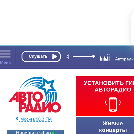
Авторади
УСТАНОВИТЬ Г
АВТОРАДИО
Москва 90.3 FM
Живые
концерты
Напиши в эфир