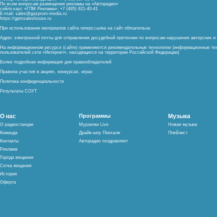
По всем вопросам размещения рекламы на «Авторадио»
сейлз-хаус «ГПМ Реклама»: +7 (495) 921-40-41
E-mail:
sales@gazprom-media.ru
https://gpmsaleshouse.ru
При использовании материалов сайта гиперссылка на сайт обязательна
Адрес электронной почты для отправления досудебной претензии по вопросам нарушения авторских 
На информационном ресурсе (сайте) применяются рекомендательные технологии (информационные тех
пользователей сети «Интернет», находящихся на территории Российской Федерации)
Более подробная информация для правообладателей
Правила участия в акциях, конкурсах, играх
Политика конфиденциальности
Результаты СОУТ
О нас
Программы
Музыка
О радиостанции
Мурзилки Live
Новая музыка
Команда
Драйв-шоу Поехали
Плейлист
Контакты
Авторадио поздравляет
Реклама
Города вещания
Сетка вещания
История
Оферта