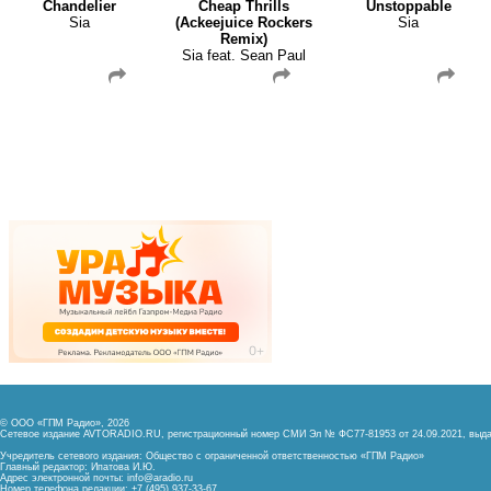
Chandelier
Cheap Thrills
Unstoppable
Sia
(Ackeejuice Rockers
Sia
Remix)
Sia feat. Sean Paul
© ООО «ГПМ Радио», 2026
Сетевое издание AVTORADIO.RU, регистрационный номер
СМИ Эл № ФС77-81953 от 24.09.2021,
выда
Учредитель сетевого издания: Общество с ограниченной ответственностью «ГПМ Радио»
Главный редактор: Ипатова И.Ю.
Адрес электронной почты:
info@aradio.ru
Номер телефона редакции: +7 (495) 937-33-67