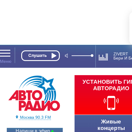
ZIVERT
Бери И Б
УСТАНОВИТЬ Г
АВТОРАДИО
Москва 90.3 FM
Живые
концерты
Напиши в эфир