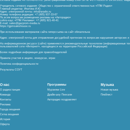
Сетевое издание AVTORADIO.RU, регистрационный номер
СМИ Эл № ФС77-81953 от 24.09.2021,
выда
Учредитель сетевого издания: Общество с ограниченной ответственностью «ГПМ Радио»
Главный редактор: Ипатова И.Ю.
Адрес электронной почты:
info@aradio.ru
Номер телефона редакции: +7 (495) 937-33-67
По всем вопросам размещения рекламы на «Авторадио»
сейлз-хаус «ГПМ Реклама»: +7 (495) 921-40-41
E-mail:
sales@gazprom-media.ru
https://gpmsaleshouse.ru
При использовании материалов сайта гиперссылка на сайт обязательна
Адрес электронной почты для отправления досудебной претензии по вопросам нарушения авторских 
На информационном ресурсе (сайте) применяются рекомендательные технологии (информационные тех
пользователей сети «Интернет», находящихся на территории Российской Федерации)
Более подробная информация для правообладателей
Правила участия в акциях, конкурсах, играх
Политика конфиденциальности
Результаты СОУТ
О нас
Программы
Музыка
О радиостанции
Мурзилки Live
Новая музыка
Команда
Драйв-шоу Поехали
Плейлист
Контакты
Авторадио поздравляет
Реклама
Города вещания
Сетка вещания
История
Оферта