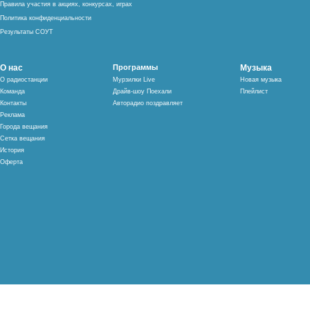
Правила участия в акциях, конкурсах, играх
Политика конфиденциальности
Результаты СОУТ
О нас
Программы
Музыка
О радиостанции
Мурзилки Live
Новая музыка
Команда
Драйв-шоу Поехали
Плейлист
Контакты
Авторадио поздравляет
Реклама
Города вещания
Сетка вещания
История
Оферта