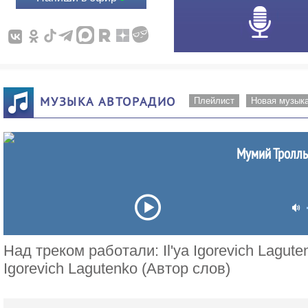
МУЗЫКА АВТОРАДИО
Плейлист
Новая музык
Мумий Тролль
Над треком работали: Il'ya Igorevich Laguten
Igorevich Lagutenko (Автор слов)