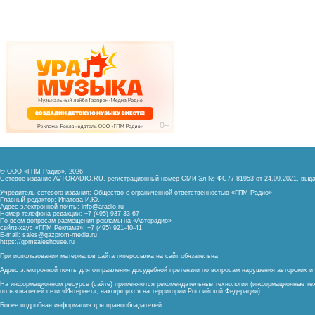
© ООО «ГПМ Радио», 2026
Сетевое издание AVTORADIO.RU, регистрационный номер
СМИ Эл № ФС77-81953 от 24.09.2021,
выда
Учредитель сетевого издания: Общество с ограниченной ответственностью «ГПМ Радио»
Главный редактор: Ипатова И.Ю.
Адрес электронной почты:
info@aradio.ru
Номер телефона редакции: +7 (495) 937-33-67
По всем вопросам размещения рекламы на «Авторадио»
сейлз-хаус «ГПМ Реклама»: +7 (495) 921-40-41
E-mail:
sales@gazprom-media.ru
https://gpmsaleshouse.ru
При использовании материалов сайта гиперссылка на сайт обязательна
Адрес электронной почты для отправления досудебной претензии по вопросам нарушения авторских 
На информационном ресурсе (сайте) применяются рекомендательные технологии (информационные тех
пользователей сети «Интернет», находящихся на территории Российской Федерации)
Более подробная информация для правообладателей