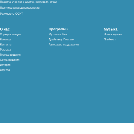
Правила участия в акциях, конкурсах, играх
Политика конфиденциальности
Результаты СОУТ
О нас
Программы
Музыка
О радиостанции
Мурзилки Live
Новая музыка
Команда
Драйв-шоу Поехали
Плейлист
Контакты
Авторадио поздравляет
Реклама
Города вещания
Сетка вещания
История
Оферта