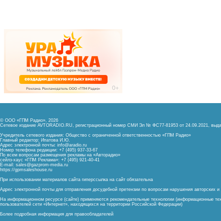
© ООО «ГПМ Радио», 2026
Сетевое издание AVTORADIO.RU, регистрационный номер
СМИ Эл № ФС77-81953 от 24.09.2021,
выда
Учредитель сетевого издания: Общество с ограниченной ответственностью «ГПМ Радио»
Главный редактор: Ипатова И.Ю.
Адрес электронной почты:
info@aradio.ru
Номер телефона редакции: +7 (495) 937-33-67
По всем вопросам размещения рекламы на «Авторадио»
сейлз-хаус «ГПМ Реклама»: +7 (495) 921-40-41
E-mail:
sales@gazprom-media.ru
https://gpmsaleshouse.ru
При использовании материалов сайта гиперссылка на сайт обязательна
Адрес электронной почты для отправления досудебной претензии по вопросам нарушения авторских 
На информационном ресурсе (сайте) применяются рекомендательные технологии (информационные тех
пользователей сети «Интернет», находящихся на территории Российской Федерации)
Более подробная информация для правообладателей