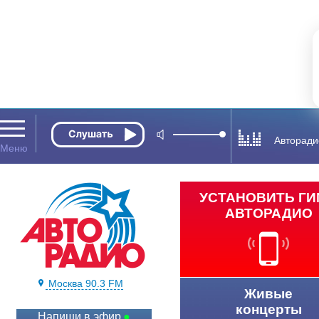
Авторади
УСТАНОВИТЬ Г
АВТОРАДИО
Москва 90.3 FM
Живые
концерты
Напиши в эфир