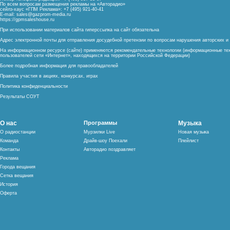
По всем вопросам размещения рекламы на «Авторадио»
сейлз-хаус «ГПМ Реклама»: +7 (495) 921-40-41
E-mail:
sales@gazprom-media.ru
https://gpmsaleshouse.ru
При использовании материалов сайта гиперссылка на сайт обязательна
Адрес электронной почты для отправления досудебной претензии по вопросам нарушения авторских 
На информационном ресурсе (сайте) применяются рекомендательные технологии (информационные тех
пользователей сети «Интернет», находящихся на территории Российской Федерации)
Более подробная информация для правообладателей
Правила участия в акциях, конкурсах, играх
Политика конфиденциальности
Результаты СОУТ
О нас
Программы
Музыка
О радиостанции
Мурзилки Live
Новая музыка
Команда
Драйв-шоу Поехали
Плейлист
Контакты
Авторадио поздравляет
Реклама
Города вещания
Сетка вещания
История
Оферта