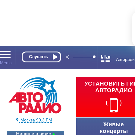
Авторади
УСТАНОВИТЬ Г
АВТОРАДИО
Москва 90.3 FM
Живые
концерты
Напиши в эфир