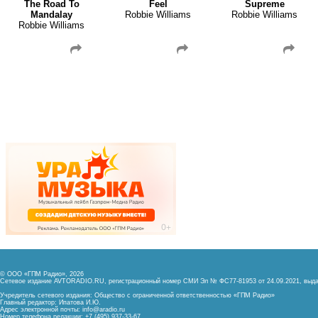
The Road To
Feel
Supreme
Mandalay
Robbie Williams
Robbie Williams
Robbie Williams
© ООО «ГПМ Радио», 2026
Сетевое издание AVTORADIO.RU, регистрационный номер
СМИ Эл № ФС77-81953 от 24.09.2021,
выда
Учредитель сетевого издания: Общество с ограниченной ответственностью «ГПМ Радио»
Главный редактор: Ипатова И.Ю.
Адрес электронной почты:
info@aradio.ru
Номер телефона редакции: +7 (495) 937-33-67