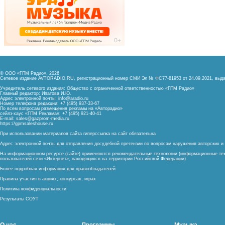
© ООО «ГПМ Радио», 2026
Сетевое издание AVTORADIO.RU, регистрационный номер
СМИ Эл № ФС77-81953 от 24.09.2021,
выда
Учредитель сетевого издания: Общество с ограниченной ответственностью «ГПМ Радио»
Главный редактор: Ипатова И.Ю.
Адрес электронной почты:
info@aradio.ru
Номер телефона редакции: +7 (495) 937-33-67
По всем вопросам размещения рекламы на «Авторадио»
сейлз-хаус «ГПМ Реклама»: +7 (495) 921-40-41
E-mail:
sales@gazprom-media.ru
https://gpmsaleshouse.ru
При использовании материалов сайта гиперссылка на сайт обязательна
Адрес электронной почты для отправления досудебной претензии по вопросам нарушения авторских 
На информационном ресурсе (сайте) применяются рекомендательные технологии (информационные тех
пользователей сети «Интернет», находящихся на территории Российской Федерации)
Более подробная информация для правообладателей
Правила участия в акциях, конкурсах, играх
Политика конфиденциальности
Результаты СОУТ
Программы