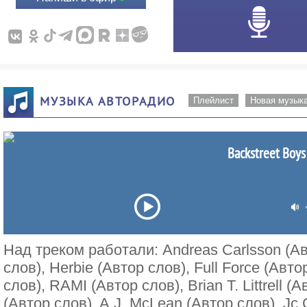
МУЗЫКА АВТОРАДИО
Плейлист
Новая музык
Backstreet Boys 
Над треком работали: Andreas Carlsson (Ав
слов), Herbie (Автор слов), Full Force (Авто
слов), RAMI (Автор слов), Brian T. Littrell (А
(Автор слов), A.J. McLean (Автор слов), Jc