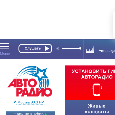
Авторади
УСТАНОВИТЬ Г
АВТОРАДИО
Москва 90.3 FM
Живые
концерты
Напиши в эфир