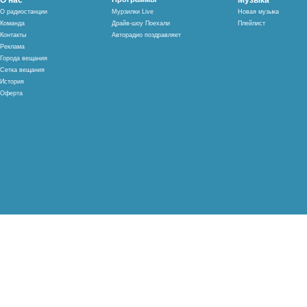
О нас
Музыка
О радиостанции
Мурзилки Live
Новая музыка
Команда
Драйв-шоу Поехали
Плейлист
Контакты
Авторадио поздравляет
Реклама
Города вещания
Сетка вещания
История
Оферта