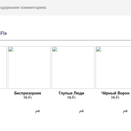
 содержание комментариев.
FI»
Беспризорник
Глупые Люди
Чёрный Ворон
Hi-Fi
Hi-Fi
Hi-Fi