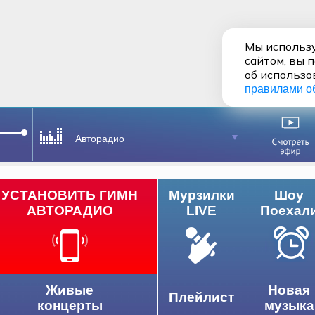
Мы использу
сайтом, вы 
об использо
правилами о
Авторадио
УСТАНОВИТЬ ГИМН
Мурзилки
Шоу
АВТОРАДИО
LIVE
Поехал
Живые
Новая
Плейлист
концерты
музыка