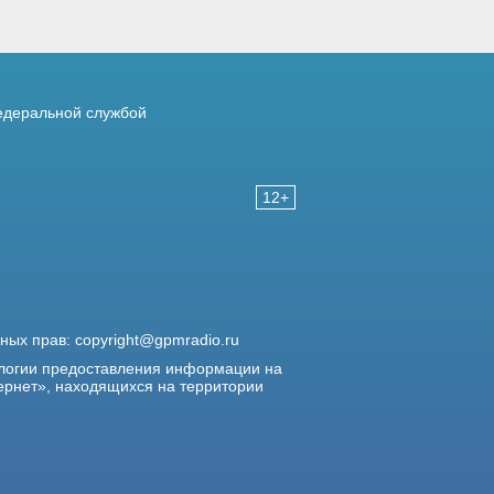
деральной службой
12+
жных прав:
copyright@gpmradio.ru
логии предоставления информации на
ернет», находящихся на территории