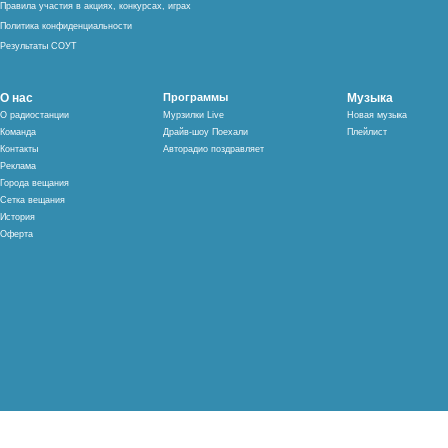
Правила участия в акциях, конкурсах, играх
Политика конфиденциальности
Результаты СОУТ
О нас
Программы
Музыка
О радиостанции
Мурзилки Live
Новая музыка
Команда
Драйв-шоу Поехали
Плейлист
Контакты
Авторадио поздравляет
Реклама
Города вещания
Сетка вещания
История
Оферта