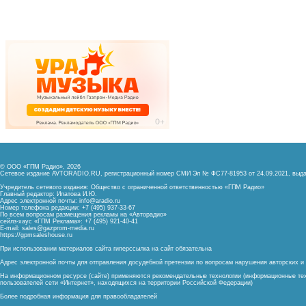
© ООО «ГПМ Радио», 2026
Сетевое издание AVTORADIO.RU, регистрационный номер
СМИ Эл № ФС77-81953 от 24.09.2021,
выда
Учредитель сетевого издания: Общество с ограниченной ответственностью «ГПМ Радио»
Главный редактор: Ипатова И.Ю.
Адрес электронной почты:
info@aradio.ru
Номер телефона редакции: +7 (495) 937-33-67
По всем вопросам размещения рекламы на «Авторадио»
сейлз-хаус «ГПМ Реклама»: +7 (495) 921-40-41
E-mail:
sales@gazprom-media.ru
https://gpmsaleshouse.ru
При использовании материалов сайта гиперссылка на сайт обязательна
Адрес электронной почты для отправления досудебной претензии по вопросам нарушения авторских 
На информационном ресурсе (сайте) применяются рекомендательные технологии (информационные тех
пользователей сети «Интернет», находящихся на территории Российской Федерации)
Более подробная информация для правообладателей