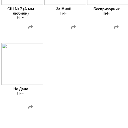
СШ № 7 (А мы
За Мной
Беспризорник
любили)
Hi-Fi
Hi-Fi
Hi-Fi
Не Дано
Hi-Fi