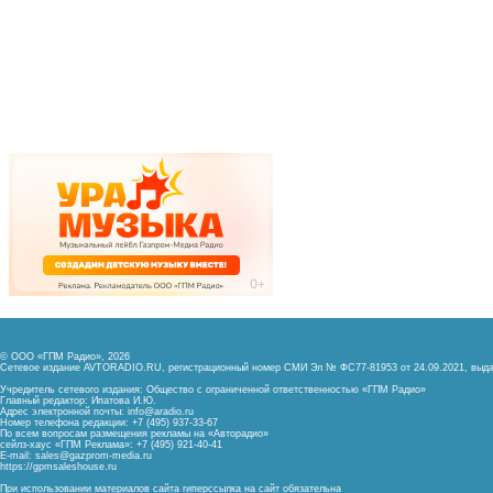
© ООО «ГПМ Радио», 2026
Сетевое издание AVTORADIO.RU, регистрационный номер
СМИ Эл № ФС77-81953 от 24.09.2021,
выда
Учредитель сетевого издания: Общество с ограниченной ответственностью «ГПМ Радио»
Главный редактор: Ипатова И.Ю.
Адрес электронной почты:
info@aradio.ru
Номер телефона редакции: +7 (495) 937-33-67
По всем вопросам размещения рекламы на «Авторадио»
сейлз-хаус «ГПМ Реклама»: +7 (495) 921-40-41
E-mail:
sales@gazprom-media.ru
https://gpmsaleshouse.ru
При использовании материалов сайта гиперссылка на сайт обязательна