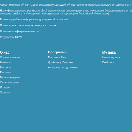
Адрес электронной почты для отправления досудебной претензии по вопросам нарушения авторских 
На информационном ресурсе (сайте) применяются рекомендательные технологии (информационные тех
пользователей сети «Интернет», находящихся на территории Российской Федерации)
Более подробная информация для правообладателей
Правила участия в акциях, конкурсах, играх
Политика конфиденциальности
Результаты СОУТ
О нас
Программы
Музыка
О радиостанции
Мурзилки Live
Новая музыка
Команда
Драйв-шоу Поехали
Плейлист
Контакты
Авторадио поздравляет
Реклама
Города вещания
Сетка вещания
История
Оферта