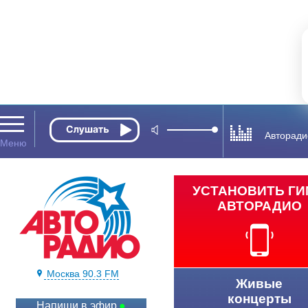
Авторади
УСТАНОВИТЬ Г
АВТОРАДИО
Москва 90.3 FM
Живые
концерты
Напиши в эфир