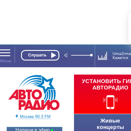
Uma2rma
Кажется
УСТАНОВИТЬ Г
АВТОРАДИО
Москва 90.3 FM
Живые
концерты
Напиши в эфир