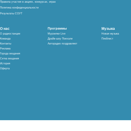
Правила участия в акциях, конкурсах, играх
Политика конфиденциальности
Результаты СОУТ
О нас
Программы
Музыка
О радиостанции
Мурзилки Live
Новая музыка
Команда
Драйв-шоу Поехали
Плейлист
Контакты
Авторадио поздравляет
Реклама
Города вещания
Сетка вещания
История
Оферта