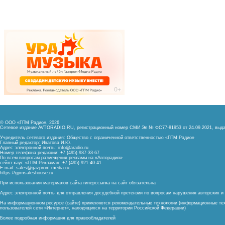
© ООО «ГПМ Радио», 2026
Сетевое издание AVTORADIO.RU, регистрационный номер
СМИ Эл № ФС77-81953 от 24.09.2021,
выда
Учредитель сетевого издания: Общество с ограниченной ответственностью «ГПМ Радио»
Главный редактор: Ипатова И.Ю.
Адрес электронной почты:
info@aradio.ru
Номер телефона редакции: +7 (495) 937-33-67
По всем вопросам размещения рекламы на «Авторадио»
сейлз-хаус «ГПМ Реклама»: +7 (495) 921-40-41
E-mail:
sales@gazprom-media.ru
https://gpmsaleshouse.ru
При использовании материалов сайта гиперссылка на сайт обязательна
Адрес электронной почты для отправления досудебной претензии по вопросам нарушения авторских 
На информационном ресурсе (сайте) применяются рекомендательные технологии (информационные тех
пользователей сети «Интернет», находящихся на территории Российской Федерации)
Более подробная информация для правообладателей