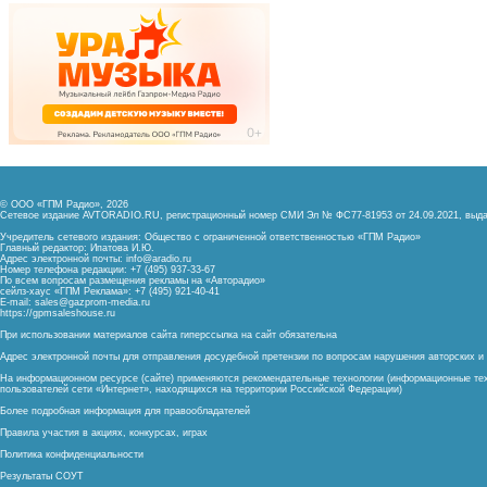
© ООО «ГПМ Радио», 2026
Сетевое издание AVTORADIO.RU, регистрационный номер
СМИ Эл № ФС77-81953 от 24.09.2021,
выда
Учредитель сетевого издания: Общество с ограниченной ответственностью «ГПМ Радио»
Главный редактор: Ипатова И.Ю.
Адрес электронной почты:
info@aradio.ru
Номер телефона редакции: +7 (495) 937-33-67
По всем вопросам размещения рекламы на «Авторадио»
сейлз-хаус «ГПМ Реклама»: +7 (495) 921-40-41
E-mail:
sales@gazprom-media.ru
https://gpmsaleshouse.ru
При использовании материалов сайта гиперссылка на сайт обязательна
Адрес электронной почты для отправления досудебной претензии по вопросам нарушения авторских 
На информационном ресурсе (сайте) применяются рекомендательные технологии (информационные тех
пользователей сети «Интернет», находящихся на территории Российской Федерации)
Более подробная информация для правообладателей
Правила участия в акциях, конкурсах, играх
Политика конфиденциальности
Результаты СОУТ