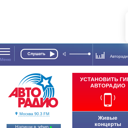
Авторади
УСТАНОВИТЬ Г
АВТОРАДИО
Москва 90.3 FM
Живые
концерты
Напиши в эфир