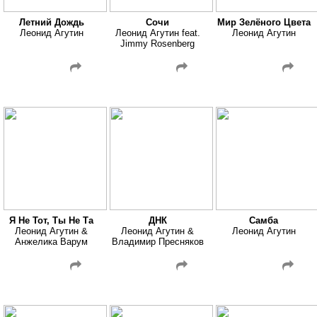
Летний Дождь
Сочи
Мир Зелёного Цвета
Леонид Агутин
Леонид Агутин feat.
Леонид Агутин
Jimmy Rosenberg
Я Не Тот, Ты Не Та
ДНК
Самба
Леонид Агутин &
Леонид Агутин &
Леонид Агутин
Анжелика Варум
Владимир Пресняков