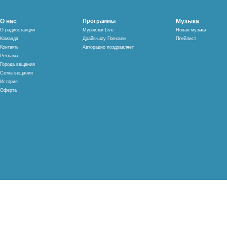
О нас
Программы
Музыка
О радиостанции
Мурзилки Live
Новая музыка
Команда
Драйв-шоу Поехали
Плейлист
Контакты
Авторадио поздравляет
Реклама
Города вещания
Сетка вещания
История
Оферта