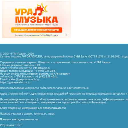
© ООО «ГПМ Радио», 2026
Сетевое издание AVTORADIO.RU, регистрационный номер
СМИ Эл № ФС77-81953 от 24.09.2021,
выда
Учредитель сетевого издания: Общество с ограниченной ответственностью «ГПМ Радио»
Главный редактор: Ипатова И.Ю.
Адрес электронной почты:
info@aradio.ru
Номер телефона редакции: +7 (495) 937-33-67
По всем вопросам размещения рекламы на «Авторадио»
сейлз-хаус «ГПМ Реклама»: +7 (495) 921-40-41
E-mail:
sales@gazprom-media.ru
https://gpmsaleshouse.ru
При использовании материалов сайта гиперссылка на сайт обязательна
Адрес электронной почты для отправления досудебной претензии по вопросам нарушения авторских 
На информационном ресурсе (сайте) применяются рекомендательные технологии (информационные тех
пользователей сети «Интернет», находящихся на территории Российской Федерации)
Более подробная информация для правообладателей
Правила участия в акциях, конкурсах, играх
Политика конфиденциальности
Результаты СОУТ