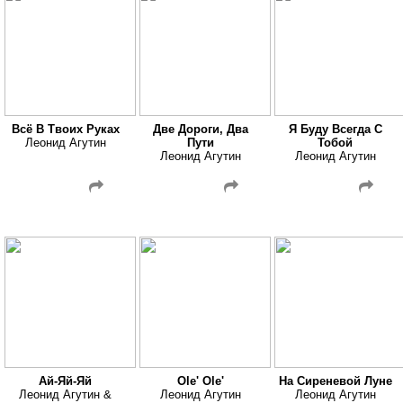
Всё В Твоих Руках
Две Дороги, Два
Я Буду Всегда С
Леонид Агутин
Пути
Тобой
Леонид Агутин
Леонид Агутин
Ай-Яй-Яй
Ole' Ole'
На Сиреневой Луне
Леонид Агутин &
Леонид Агутин
Леонид Агутин