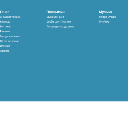
О нас
Программы
Музыка
О радиостанции
Мурзилки Live
Новая музыка
Команда
Драйв-шоу Поехали
Плейлист
Контакты
Авторадио поздравляет
Реклама
Города вещания
Сетка вещания
История
Оферта