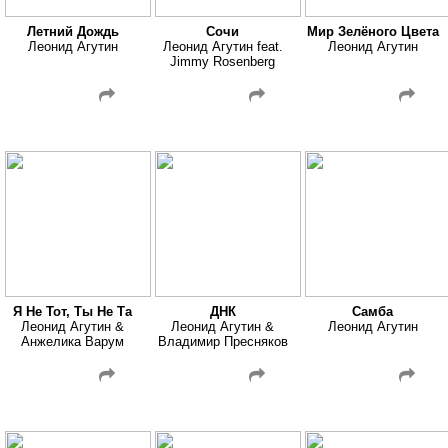
Летний Дождь
Сочи
Мир Зелёного Цвета
Леонид Агутин
Леонид Агутин feat.
Леонид Агутин
Jimmy Rosenberg
Я Не Тот, Ты Не Та
ДНК
Самба
Леонид Агутин &
Леонид Агутин &
Леонид Агутин
Анжелика Варум
Владимир Пресняков