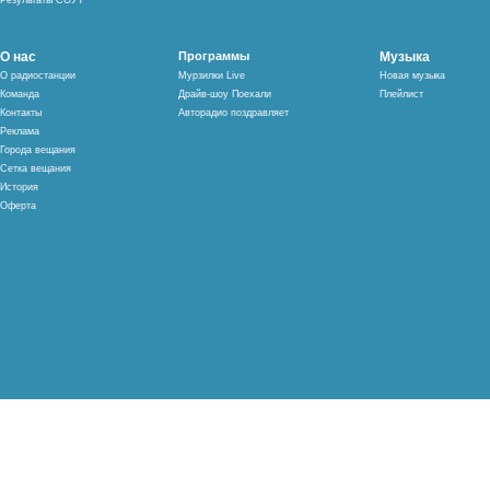
Результаты СОУТ
О нас
Программы
Музыка
О радиостанции
Мурзилки Live
Новая музыка
Команда
Драйв-шоу Поехали
Плейлист
Контакты
Авторадио поздравляет
Реклама
Города вещания
Сетка вещания
История
Оферта