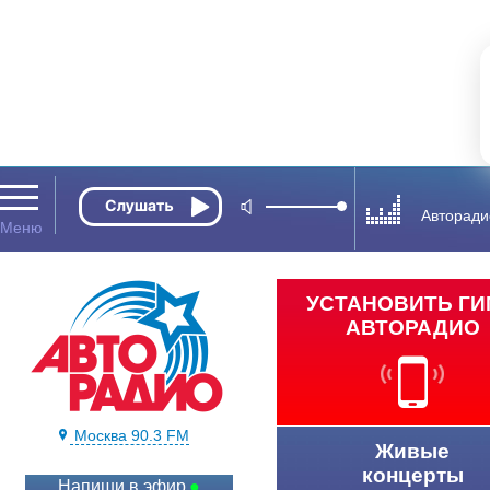
Авторади
УСТАНОВИТЬ Г
АВТОРАДИО
Москва 90.3 FM
Живые
концерты
Напиши в эфир