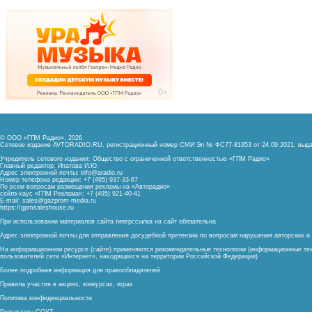
© ООО «ГПМ Радио», 2026
Сетевое издание AVTORADIO.RU, регистрационный номер
СМИ Эл № ФС77-81953 от 24.09.2021,
выда
Учредитель сетевого издания: Общество с ограниченной ответственностью «ГПМ Радио»
Главный редактор: Ипатова И.Ю.
Адрес электронной почты:
info@aradio.ru
Номер телефона редакции: +7 (495) 937-33-67
По всем вопросам размещения рекламы на «Авторадио»
сейлз-хаус «ГПМ Реклама»: +7 (495) 921-40-41
E-mail:
sales@gazprom-media.ru
https://gpmsaleshouse.ru
При использовании материалов сайта гиперссылка на сайт обязательна
Адрес электронной почты для отправления досудебной претензии по вопросам нарушения авторских 
На информационном ресурсе (сайте) применяются рекомендательные технологии (информационные тех
пользователей сети «Интернет», находящихся на территории Российской Федерации)
Более подробная информация для правообладателей
Правила участия в акциях, конкурсах, играх
Политика конфиденциальности