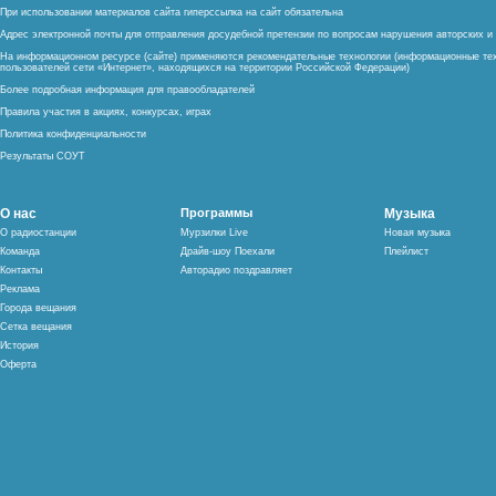
При использовании материалов сайта гиперссылка на сайт обязательна
Адрес электронной почты для отправления досудебной претензии по вопросам нарушения авторских 
На информационном ресурсе (сайте) применяются рекомендательные технологии (информационные тех
пользователей сети «Интернет», находящихся на территории Российской Федерации)
Более подробная информация для правообладателей
Правила участия в акциях, конкурсах, играх
Политика конфиденциальности
Результаты СОУТ
О нас
Программы
Музыка
О радиостанции
Мурзилки Live
Новая музыка
Команда
Драйв-шоу Поехали
Плейлист
Контакты
Авторадио поздравляет
Реклама
Города вещания
Сетка вещания
История
Оферта