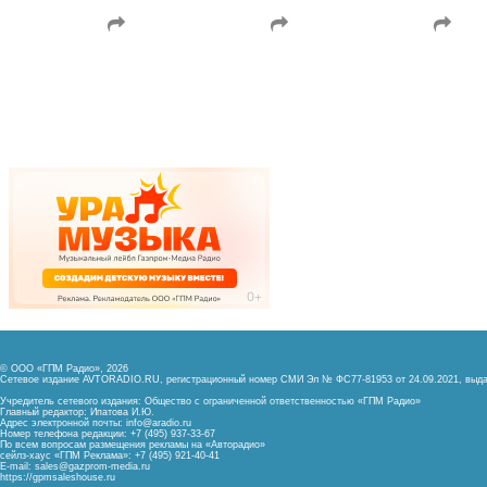
© ООО «ГПМ Радио», 2026
Сетевое издание AVTORADIO.RU, регистрационный номер
СМИ Эл № ФС77-81953 от 24.09.2021,
выда
Учредитель сетевого издания: Общество с ограниченной ответственностью «ГПМ Радио»
Главный редактор: Ипатова И.Ю.
Адрес электронной почты:
info@aradio.ru
Номер телефона редакции: +7 (495) 937-33-67
По всем вопросам размещения рекламы на «Авторадио»
сейлз-хаус «ГПМ Реклама»: +7 (495) 921-40-41
E-mail:
sales@gazprom-media.ru
https://gpmsaleshouse.ru