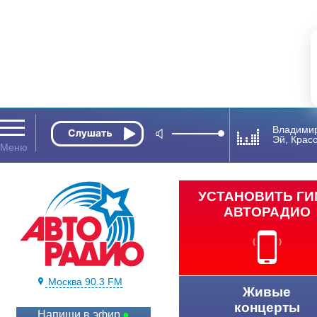
Владимир
Эй, Красо
УСТАНОВИТЬ Г
АВТОРАДИО
Москва 90.3 FM
Живые
концерты
Напиши в эфир