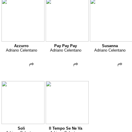
Azzurro
Pay Pay Pay
Susanna
Adriano Celentano
Adriano Celentano
Adriano Celentano
Soli
Il Tempo Se Ne Va