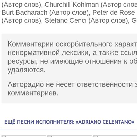
(Автор слов), Churchill Kohlman (Автор слов)
Burt Bacharach (Автор слов), Peter de Rose
(Автор слов), Stefano Cenci (Автор слов), G
Комментарии оскорбительного характ
ненормативной лексики,
а также ссы
ресурсы, не имеющие отношения к о
удаляются.
Авторадио не несет ответственности 
комментариев.
ЕЩЁ ПЕСНИ ИСПОЛНИТЕЛЯ: «ADRIANO CELENTANO»