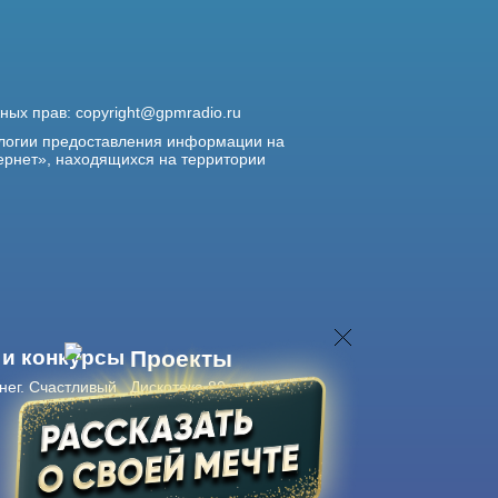
жных прав:
copyright@gpmradio.ru
логии предоставления информации на
ернет», находящихся на территории
 и конкурсы
Проекты
нег. Счастливый
Дискотека 80-х
Живые концерты
Журнал Авторадио
Авторадио
в смартфоне