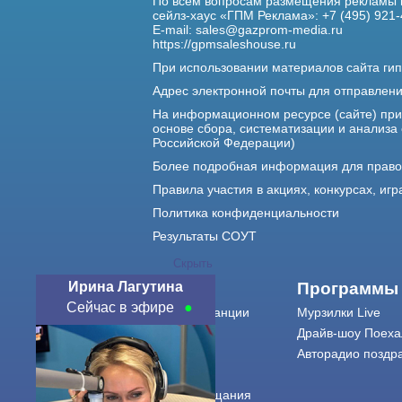
По всем вопросам размещения рекламы 
сейлз-хаус «ГПМ Реклама»: +7 (495) 921-
E-mail:
sales@gazprom-media.ru
https://gpmsaleshouse.ru
При использовании материалов сайта гип
Адрес электронной почты для отправлен
На информационном ресурсе (сайте) пр
основе сбора, систематизации и анализа
Российской Федерации)
Более подробная информация для прав
Правила участия в акциях, конкурсах, игр
Политика конфиденциальности
Результаты СОУТ
Скрыть
Ирина Лагутина
О нас
Программы
Сейчас в эфире
О радиостанции
Мурзилки Live
Команда
Драйв-шоу Поеха
Контакты
Авторадио поздр
Реклама
Города вещания