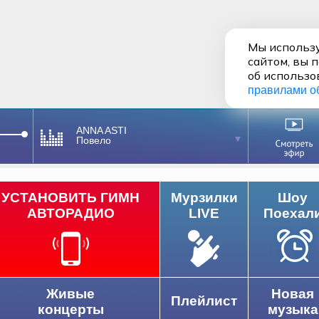
Мы использу
сайтом, вы 
об использо
правилами о
ANNA ASTI
Повело
УСТАНОВИТЬ ГИМН
Мурзилки
Шоу
АВТОРАДИО
LIVE
Поехал
Живые
Новая
Плейлист
концерты
музыка