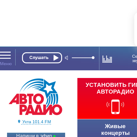
Се
зв
УСТАНОВИТЬ Г
АВТОРАДИО
Ухта 101.4 FM
Живые
концерты
Напиши в эфир