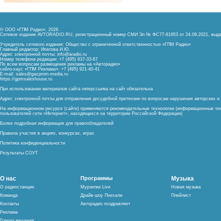
© ООО «ГПМ Радио», 2026
Сетевое издание AVTORADIO.RU, регистрационный номер
СМИ Эл № ФС77-81953 от 24.09.2021,
выда
Учредитель сетевого издания: Общество с ограниченной ответственностью «ГПМ Радио»
Главный редактор: Ипатова И.Ю.
Адрес электронной почты:
info@aradio.ru
Номер телефона редакции: +7 (495) 937-33-67
По всем вопросам размещения рекламы на «Авторадио»
сейлз-хаус «ГПМ Реклама»: +7 (495) 921-40-41
E-mail:
sales@gazprom-media.ru
https://gpmsaleshouse.ru
При использовании материалов сайта гиперссылка на сайт обязательна
Адрес электронной почты для отправления досудебной претензии по вопросам нарушения авторских 
На информационном ресурсе (сайте) применяются рекомендательные технологии (информационные тех
пользователей сети «Интернет», находящихся на территории Российской Федерации)
Более подробная информация для правообладателей
Правила участия в акциях, конкурсах, играх
Политика конфиденциальности
Результаты СОУТ
О нас
Программы
Музыка
О радиостанции
Мурзилки Live
Новая музыка
Команда
Драйв-шоу Поехали
Плейлист
Контакты
Авторадио поздравляет
Реклама
Города вещания