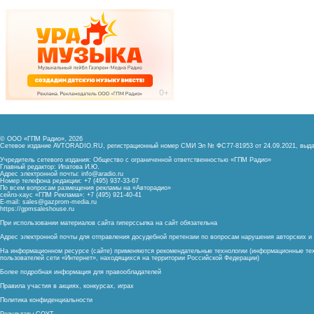
© ООО «ГПМ Радио», 2026
Сетевое издание AVTORADIO.RU, регистрационный номер
СМИ Эл № ФС77-81953 от 24.09.2021,
выда
Учредитель сетевого издания: Общество с ограниченной ответственностью «ГПМ Радио»
Главный редактор: Ипатова И.Ю.
Адрес электронной почты:
info@aradio.ru
Номер телефона редакции: +7 (495) 937-33-67
По всем вопросам размещения рекламы на «Авторадио»
сейлз-хаус «ГПМ Реклама»: +7 (495) 921-40-41
E-mail:
sales@gazprom-media.ru
https://gpmsaleshouse.ru
При использовании материалов сайта гиперссылка на сайт обязательна
Адрес электронной почты для отправления досудебной претензии по вопросам нарушения авторских 
На информационном ресурсе (сайте) применяются рекомендательные технологии (информационные тех
пользователей сети «Интернет», находящихся на территории Российской Федерации)
Более подробная информация для правообладателей
Правила участия в акциях, конкурсах, играх
Политика конфиденциальности