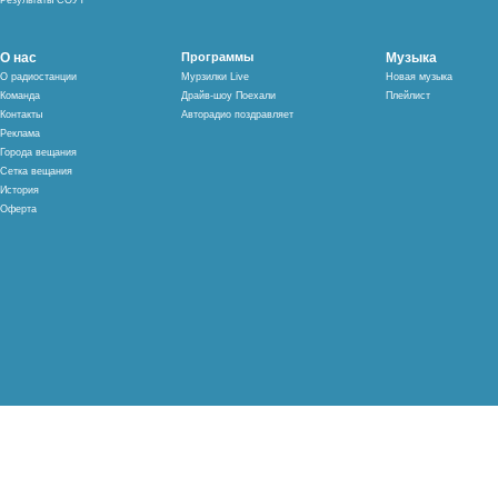
Результаты СОУТ
О нас
Программы
Музыка
О радиостанции
Мурзилки Live
Новая музыка
Команда
Драйв-шоу Поехали
Плейлист
Контакты
Авторадио поздравляет
Реклама
Города вещания
Сетка вещания
История
Оферта