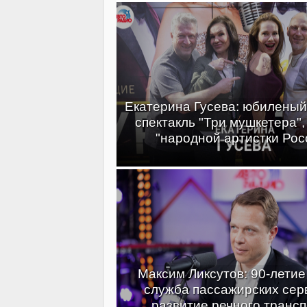
Екатерина Гусева: юбиленый
спектакль "Три мушкетера",
"народной артистки Рос
Максим Ликсутов: 90-летие
служба пассажирских сер
развитие речного транс