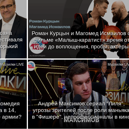
ксана
Роман Курцын и Магомед Исмаилов 
естиваля
фильме «Малыш-каратист»:время о
Горький
идеи до воплощения, пробы, актеры
Мурзилки LIVE
Мурзилки LI
комедия
Андрей Максимов:сериал "Лиля",
 в 14,
угрозы зрителей после роли маньяк
е армии?
в "Фишере", непрофессионалы в кин