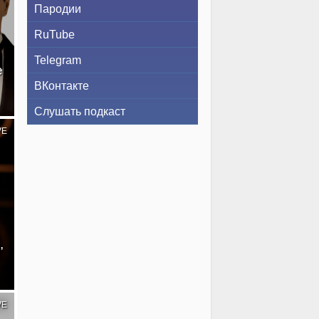
Пародии
RuTube
Telegram
е
ВКонтакте
Слушать подкаст
VE
,
VE