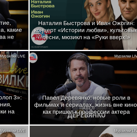
тие,
Наталия Быстрова и Иван Ожогин:
а, какие
концерт «Истории любви», культовы
ва не
песни, мюзикл на «Руки вверх!»
Мурзилки LIVE
Мурзилки LI
лоп 3»:
Павел Деревянко: новые роли в
ния,
фильмах и сериалах, жизнь вне кино
ки на
как пришел к профессии актера
Мурзилки LIVE
Мурзилки LI