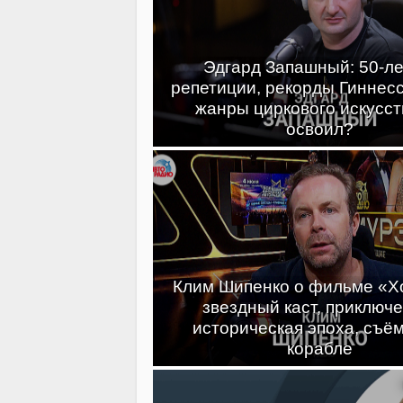
Эдгард Запашный: 50-ле
репетиции, рекорды Гиннесс
жанры циркового искусст
освоил?
Клим Шипенко о фильме «Хо
звездный каст, приключе
историческая эпоха, съём
корабле