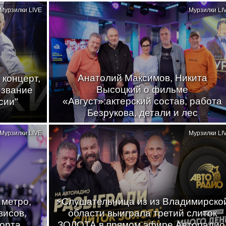
Мурзилки LIVE
Мурзилки LI
Анатолий Максимов, Никита
 концерт,
Высоцкий о фильме
 звание
«Август»:актерский состав, работа
сии"
Безрукова, детали и лес
Мурзилки LIVE
Мурзилки LI
 метро,
⚡Слушательница из из Владимирско
висов,
области выиграла третий слиток
порта
ЗОЛОТА в прямом эфире Авторадио