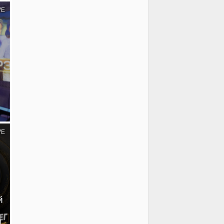
VE
VE
й
!