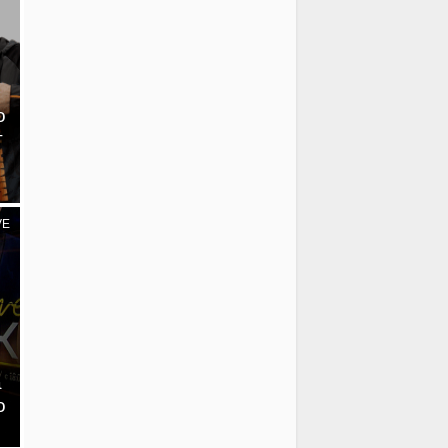
о
т
VE
а
о