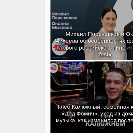
Михаил Пореченков и О
Михеева об особенностях ф
нового российского кино «
fest»
Глеб Калюжный: семейная 
«Дед Фомич», уход из дома
музыка, как изменился посл