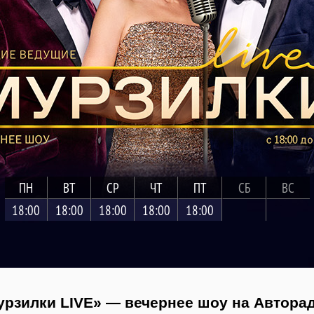
ПН
ВТ
СР
ЧТ
ПТ
СБ
ВС
18:00
18:00
18:00
18:00
18:00
рзилки LIVE» — вечернее шоу на Автора