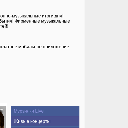
ионно-музыкальные итоги дня!
 события! Фирменные музыкальные
тей!
сплатное мобильное приложение
Мурзилки Live
VE
Живые концерты