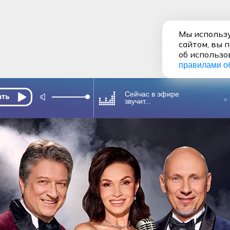
Мы использу
сайтом, вы 
об использо
правилами о
Сейчас в эфире
звучит...