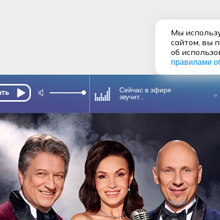
Мы использу
сайтом, вы 
об использо
правилами о
Сейчас в эфире
звучит...