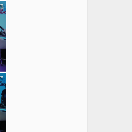
VE
VE