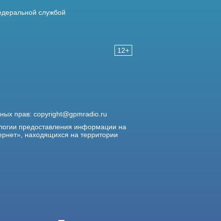
деральной службой
12+
жных прав:
copyright@gpmradio.ru
логии предоставления информации на
ернет», находящихся на территории