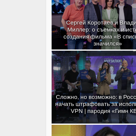
Сергей Коротаев и Влад
Миллер: о съемках и ис
создания фильма «В спис
значился»
Сложно, но возможно: в Росс
начать штрафовать за испол
VPN | пародия «Гимн К