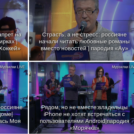
апрет на
Страсть, а не стресс: россияне
ирках |
начали читать любовные романы
Хоккей»
вместо новостей | пародия «Ау»
Мурзилки LIVE
Мурзилки LI
россияне
Рядом, но не вместе:владельцы
доме|
iPhone не хотят встречаться с
ась Моя
пользователями Android|пародия
«Морячка»