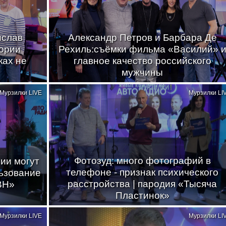
ислав
Александр Петров и Барбара Де
тории
Рехиль:съёмки фильма «Василий» 
ках не
главное качество российского
мужчины
Мурзилки LIVE
Мурзилки LI
Фотозуд: много фотографий в
ии могут
телефоне - признак психического
ьзование
расстройства | пародия «Тысяча
ВН»
Пластинок»
Мурзилки LIVE
Мурзилки LI