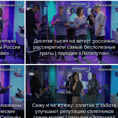
Мурзилки LIVE
Мурзилки LI
а стала
Десятки тысяч на ветер: россияне
м России
рассекретили самые бесполезные
кве»
траты | пародия «Лилипутик»
Мурзилки LIVE
Мурзилки LI
о:названы
Сижу и не жужжу: сплетни о заботе
ческие
улучшают репутацию сплетников
 Сердце»
среди коллег | пародия «Золушка»