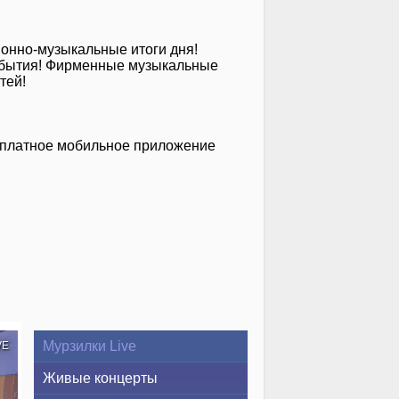
ионно-музыкальные итоги дня!
 события! Фирменные музыкальные
тей!
сплатное мобильное приложение
Мурзилки Live
VE
Живые концерты