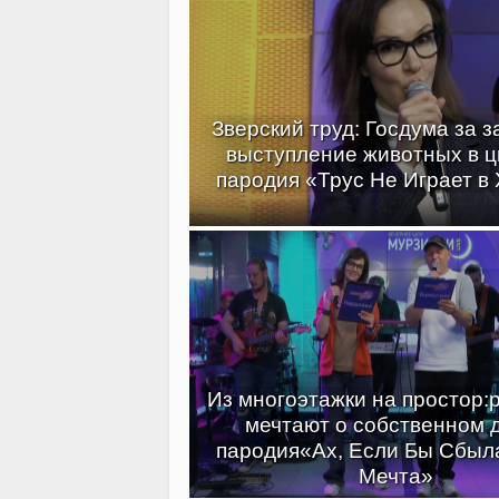
Зверский труд: Госдума за з
выступление животных в ц
пародия «Трус Не Играет в 
Из многоэтажки на простор:
мечтают о собственном 
пародия«Ах, Если Бы Сбыл
Мечта»