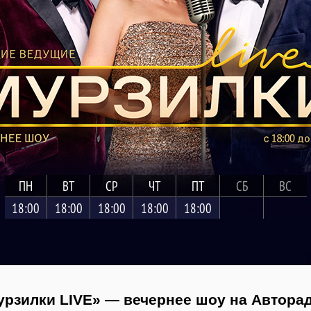
ПН
ВТ
СР
ЧТ
ПТ
СБ
ВС
18:00
18:00
18:00
18:00
18:00
рзилки LIVE» — вечернее шоу на Автора