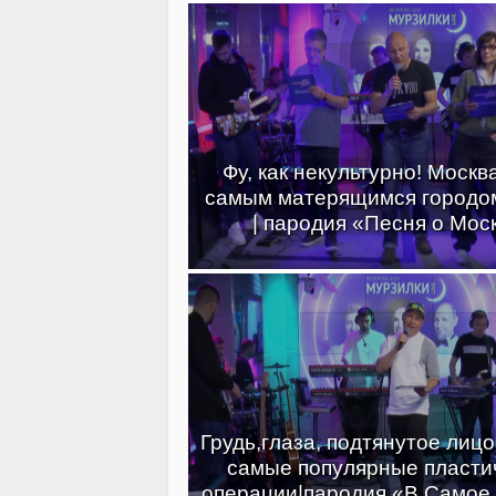
Фу, как некультурно! Москв
самым матерящимся городо
| пародия «Песня о Мос
Грудь,глаза, подтянутое лиц
самые популярные пласти
операции|пародия «В Самое