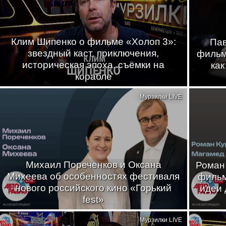
Клим Шипенко о фильме «Холоп 3»:
Пав
звездный каст, приключения,
фильма
историческая эпоха, съёмки на
как
корабле
Мурзилки LIVE
Михаил Пореченков и Оксана
Роман
Михеева об особенностях фестиваля
фильм
нового российского кино «Горький
идеи 
fest»
Мурзилки LIVE