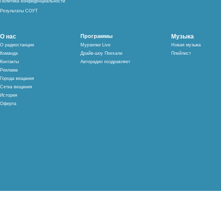
Политика конфиденциальности
Результаты СОУТ
О нас
Программы
Музыка
О радиостанции
Мурзилки Live
Новая музыка
Команда
Драйв-шоу Поехали
Плейлист
Контакты
Авторадио поздравляет
Реклама
Города вещания
Сетка вещания
История
Оферта