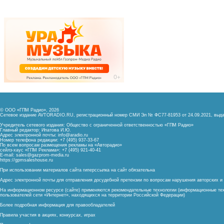
© ООО «ГПМ Радио», 2026
Сетевое издание AVTORADIO.RU, регистрационный номер
СМИ Эл № ФС77-81953 от 24.09.2021,
выда
Учредитель сетевого издания: Общество с ограниченной ответственностью «ГПМ Радио»
Главный редактор: Ипатова И.Ю.
Адрес электронной почты:
info@aradio.ru
Номер телефона редакции: +7 (495) 937-33-67
По всем вопросам размещения рекламы на «Авторадио»
сейлз-хаус «ГПМ Реклама»: +7 (495) 921-40-41
E-mail:
sales@gazprom-media.ru
https://gpmsaleshouse.ru
При использовании материалов сайта гиперссылка на сайт обязательна
Адрес электронной почты для отправления досудебной претензии по вопросам нарушения авторских 
На информационном ресурсе (сайте) применяются рекомендательные технологии (информационные тех
пользователей сети «Интернет», находящихся на территории Российской Федерации)
Более подробная информация для правообладателей
Правила участия в акциях, конкурсах, играх