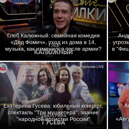
Глеб Калюжный: семейная комедия
Анд
«Дед Фомич», уход из дома в 14,
угроз
музыка, как изменился после армии?
в "Фи
Мурзилки LIVE
А
Екатерина Гусева: юбиленый концерт,
спектакль "Три мушкетера", звание
«Авг
"народной артистки России"