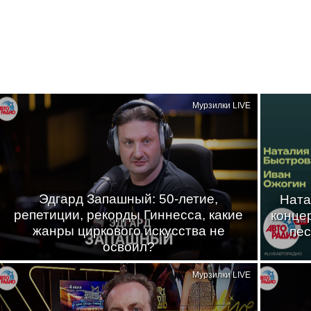
Мурзилки LIVE
Эдгард Запашный: 50-летие,
Ната
репетиции, рекорды Гиннесса, какие
конце
жанры циркового искусства не
пес
освоил?
Мурзилки LIVE