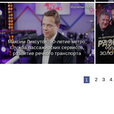
Мурзилки LIVE
Максим Ликсутов: 90-летие метро,
⚡Слуш
служба пассажирских сервисов,
обл
развитие речного транспорта
ЗОЛОТ
2
3
4
1