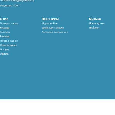
Политика конфиденциальности
Результаты СОУТ
О нас
Программы
Музыка
О радиостанции
Мурзилки Live
Новая музыка
Команда
Драйв-шоу Поехали
Плейлист
Контакты
Авторадио поздравляет
Реклама
Города вещания
Сетка вещания
История
Оферта