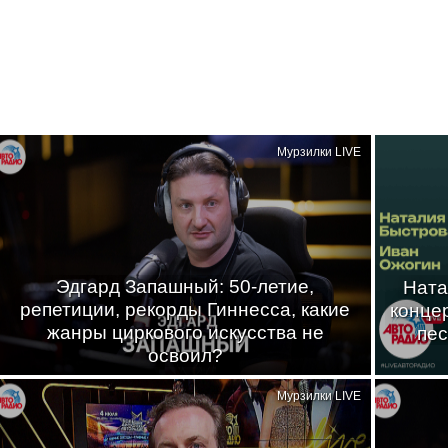
Мурзилки LIVE
Эдгард Запашный: 50-летие,
Ната
репетиции, рекорды Гиннесса, какие
конце
жанры циркового искусства не
пес
освоил?
Мурзилки LIVE