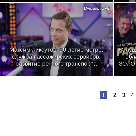
Мурзилки LIVE
Максим Ликсутов: 90-летие метро,
⚡Слуш
служба пассажирских сервисов,
обл
развитие речного транспорта
ЗОЛОТ
2
3
4
1