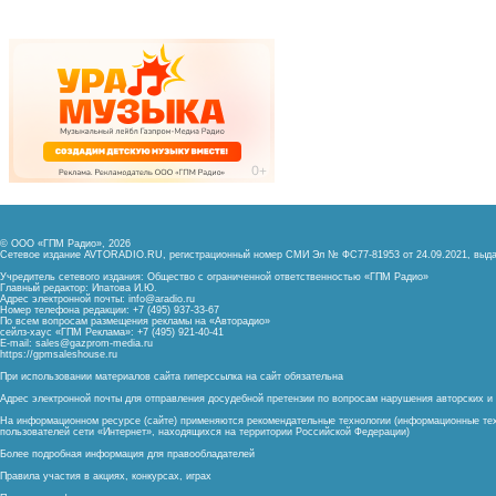
© ООО «ГПМ Радио», 2026
Сетевое издание AVTORADIO.RU, регистрационный номер
СМИ Эл № ФС77-81953 от 24.09.2021,
выда
Учредитель сетевого издания: Общество с ограниченной ответственностью «ГПМ Радио»
Главный редактор: Ипатова И.Ю.
Адрес электронной почты:
info@aradio.ru
Номер телефона редакции: +7 (495) 937-33-67
По всем вопросам размещения рекламы на «Авторадио»
сейлз-хаус «ГПМ Реклама»: +7 (495) 921-40-41
E-mail:
sales@gazprom-media.ru
https://gpmsaleshouse.ru
При использовании материалов сайта гиперссылка на сайт обязательна
Адрес электронной почты для отправления досудебной претензии по вопросам нарушения авторских 
На информационном ресурсе (сайте) применяются рекомендательные технологии (информационные тех
пользователей сети «Интернет», находящихся на территории Российской Федерации)
Более подробная информация для правообладателей
Правила участия в акциях, конкурсах, играх