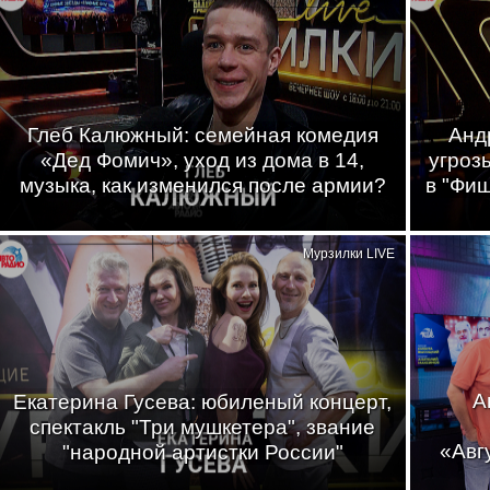
Глеб Калюжный: семейная комедия
Анд
«Дед Фомич», уход из дома в 14,
угроз
музыка, как изменился после армии?
в "Фи
Мурзилки LIVE
А
Екатерина Гусева: юбиленый концерт,
спектакль "Три мушкетера", звание
«Авг
"народной артистки России"