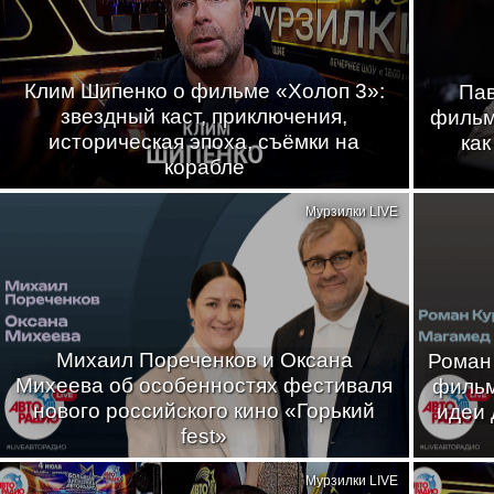
Клим Шипенко о фильме «Холоп 3»:
Пав
звездный каст, приключения,
фильма
историческая эпоха, съёмки на
как
корабле
Мурзилки LIVE
Михаил Пореченков и Оксана
Роман
Михеева об особенностях фестиваля
фильм
нового российского кино «Горький
идеи 
fest»
Мурзилки LIVE