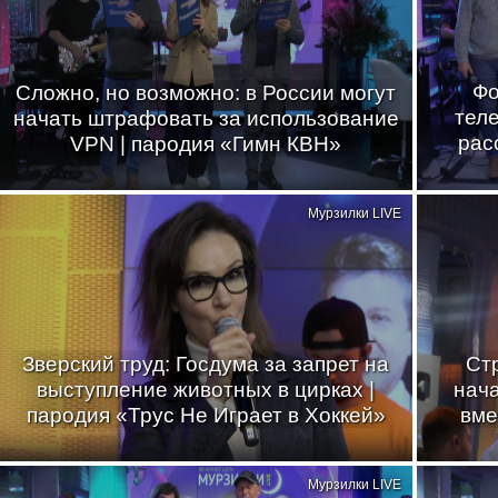
Фо
Сложно, но возможно: в России могут
теле
начать штрафовать за использование
рас
VPN | пародия «Гимн КВН»
Мурзилки LIVE
Зверский труд: Госдума за запрет на
Стр
выступление животных в цирках |
нач
пародия «Трус Не Играет в Хоккей»
вме
Мурзилки LIVE