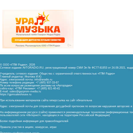
© ООО «ГПМ Радио», 2026
Сетевое издание AVTORADIO.RU, регистрационный номер
СМИ Эл № ФС77-81953 от 24.09.2021,
выда
Учредитель сетевого издания: Общество с ограниченной ответственностью «ГПМ Радио»
Главный редактор: Ипатова И.Ю.
Адрес электронной почты:
info@aradio.ru
Номер телефона редакции: +7 (495) 937-33-67
По всем вопросам размещения рекламы на «Авторадио»
сейлз-хаус «ГПМ Реклама»: +7 (495) 921-40-41
E-mail:
sales@gazprom-media.ru
https://gpmsaleshouse.ru
При использовании материалов сайта гиперссылка на сайт обязательна
Адрес электронной почты для отправления досудебной претензии по вопросам нарушения авторских 
На информационном ресурсе (сайте) применяются рекомендательные технологии (информационные тех
пользователей сети «Интернет», находящихся на территории Российской Федерации)
Более подробная информация для правообладателей
Правила участия в акциях, конкурсах, играх