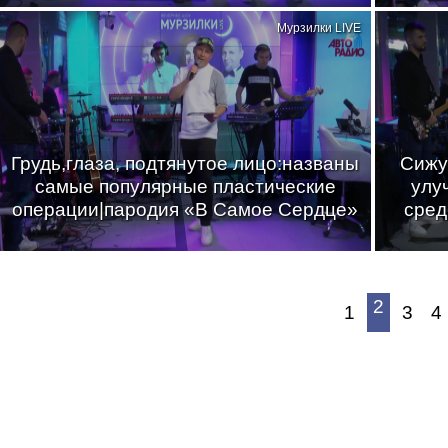
Мурзилки LIVE
Грудь,глаза, подтянутое лицо:названы
Сижу
самые популярные пластические
улу
операции|пародия «В Самое Сердце»
сред
2
1
3
4