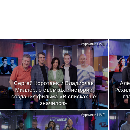
Мурзилки LIVE
Сергей Коротаев и Владислав
Але
Миллер: о съемках и истории
Рехил
создания фильма «В списках не
гл
значился»
Мурзилки LIVE