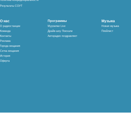
Политика конфиденциальности
Результаты СОУТ
О нас
Программы
Музыка
О радиостанции
Мурзилки Live
Новая музыка
Команда
Драйв-шоу Поехали
Плейлист
Контакты
Авторадио поздравляет
Реклама
Города вещания
Сетка вещания
История
Оферта