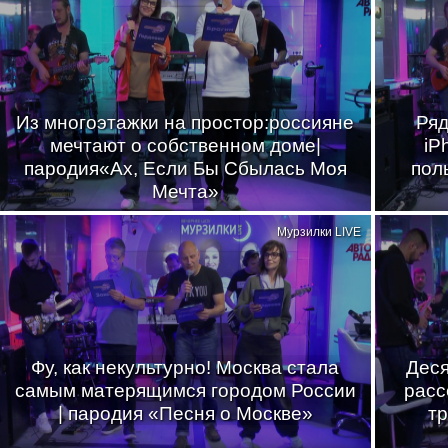
Из многоэтажки на простор:россияне
Ряд
мечтают о собственном доме|
iP
пародия«Ах, Если Бы Сбылась Моя
пол
Мечта»
Мурзилки LIVE
Фу, как некультурно! Москва стала
Деся
самым матерящимся городом России
расс
| пародия «Песня о Москве»
тр