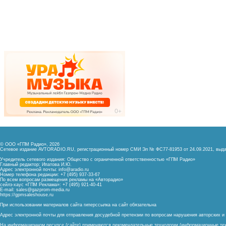
© ООО «ГПМ Радио», 2026
Сетевое издание AVTORADIO.RU, регистрационный номер
СМИ Эл № ФС77-81953 от 24.09.2021,
выда
Учредитель сетевого издания: Общество с ограниченной ответственностью «ГПМ Радио»
Главный редактор: Ипатова И.Ю.
Адрес электронной почты:
info@aradio.ru
Номер телефона редакции: +7 (495) 937-33-67
По всем вопросам размещения рекламы на «Авторадио»
сейлз-хаус «ГПМ Реклама»: +7 (495) 921-40-41
E-mail:
sales@gazprom-media.ru
https://gpmsaleshouse.ru
При использовании материалов сайта гиперссылка на сайт обязательна
Адрес электронной почты для отправления досудебной претензии по вопросам нарушения авторских 
На информационном ресурсе (сайте) применяются рекомендательные технологии (информационные тех