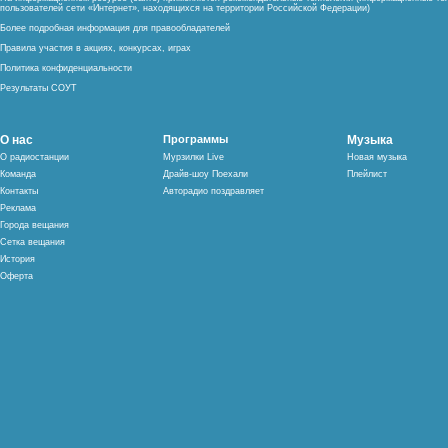
пользователей сети «Интернет», находящихся на территории Российской Федерации)
Более подробная информация для правообладателей
Правила участия в акциях, конкурсах, играх
Политика конфиденциальности
Результаты СОУТ
О нас
Программы
Музыка
О радиостанции
Мурзилки Live
Новая музыка
Команда
Драйв-шоу Поехали
Плейлист
Контакты
Авторадио поздравляет
Реклама
Города вещания
Сетка вещания
История
Оферта