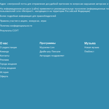
Адрес электронной почты для отправления досудебной претензии по вопросам нарушения авторских 
На информационном ресурсе (сайте) применяются рекомендательные технологии (информационные тех
пользователей сети «Интернет», находящихся на территории Российской Федерации)
Более подробная информация для правообладателей
Правила участия в акциях, конкурсах, играх
Политика конфиденциальности
Результаты СОУТ
О нас
Программы
Музыка
О радиостанции
Мурзилки Live
Новая музыка
Команда
Драйв-шоу Поехали
Плейлист
Контакты
Авторадио поздравляет
Реклама
Города вещания
Сетка вещания
История
Оферта