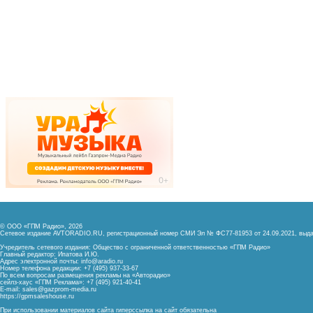
© ООО «ГПМ Радио», 2026
Сетевое издание AVTORADIO.RU, регистрационный номер
СМИ Эл № ФС77-81953 от 24.09.2021,
выда
Учредитель сетевого издания: Общество с ограниченной ответственностью «ГПМ Радио»
Главный редактор: Ипатова И.Ю.
Адрес электронной почты:
info@aradio.ru
Номер телефона редакции: +7 (495) 937-33-67
По всем вопросам размещения рекламы на «Авторадио»
сейлз-хаус «ГПМ Реклама»: +7 (495) 921-40-41
E-mail:
sales@gazprom-media.ru
https://gpmsaleshouse.ru
При использовании материалов сайта гиперссылка на сайт обязательна