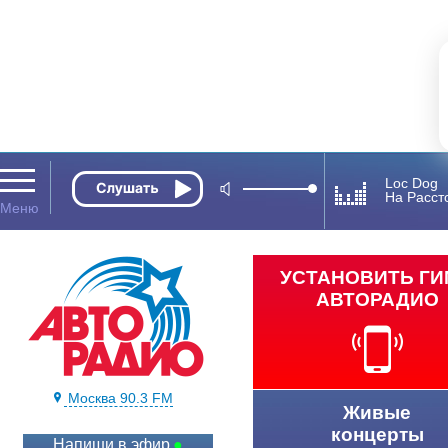
Loc Dog
На Расст
УСТАНОВИТЬ Г
АВТОРАДИО
Москва 90.3 FM
Живые
концерты
Напиши в эфир