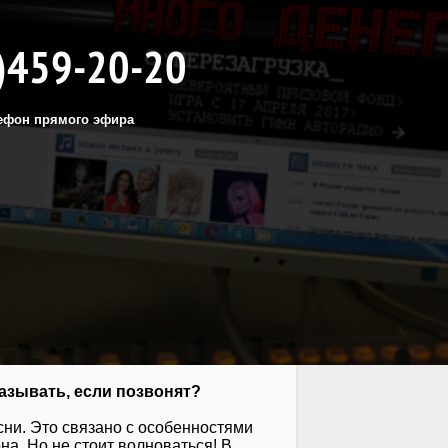
)459-20-20
ефон прямого эфира
азывать, если позвонят?
сни. Это связано с особенностями
а. Но не стоит волноваться! В