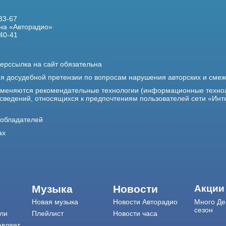
33-67
на «Авторадио»
40-41
ерссылка на сайт обязательна
ия досудебной претензии по вопросам нарушения авторских и сме
именяются рекомендательные технологии (информационные техно
 сведений, относящихся к предпочтениям пользователей сети «Инт
ообладателей
ах
Музыка
Новости
Акции
Новая музыка
Новости Авторадио
Много Де
сезон
ли
Плейлист
Новости часа
авляет