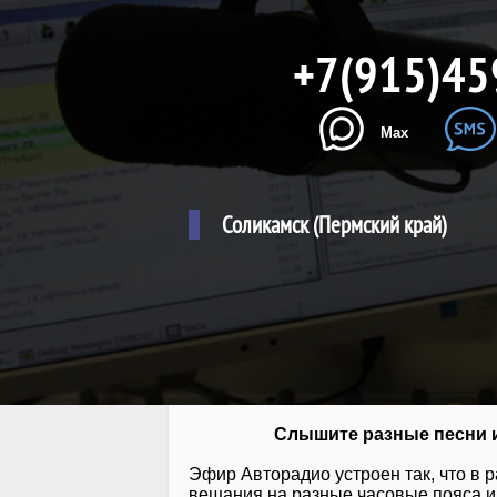
+7(915)45
Max
Соликамск (Пермский край)
Слышите разные песни и
Эфир Авторадио устроен так, что в 
вещания на разные часовые пояса и 