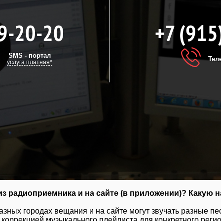
9-20-20
+7 (915
SMS - портал
Тел
услуга платная*
з радиоприемника и на сайте (в приложении)? Какую н
разных городах вещания и на сайте могут звучать разные пе
коррекцией музыкального плейлиста для конкретного регион