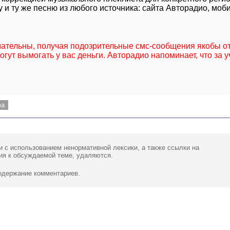
 и ту же песню из любого источника: сайта Авторадио, моб
мательны, получая подозрительные смс-сообщения якобы о
гут вымогать у вас деньги. Авторадио напоминает, что за у
ва
и с использованием ненормативной лексики,
а также ссылки
на
ия к обсуждаемой теме, удаляются.
содержание комментариев.