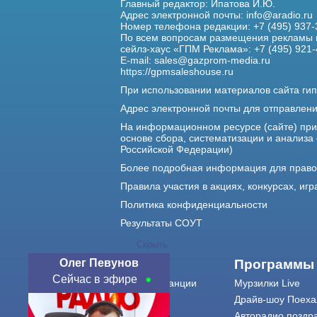
Главный редактор: Ипатова И.Ю.
Адрес электронной почты:
info@aradio.ru
Номер телефона редакции: +7 (495) 937-
По всем вопросам размещения рекламы 
сейлз-хаус «ГПМ Реклама»: +7 (495) 921-
E-mail:
sales@gazprom-media.ru
https://gpmsaleshouse.ru
При использовании материалов сайта гип
Адрес электронной почты для отправлен
На информационном ресурсе (сайте) пр
основе сбора, систематизации и анализа
Российской Федерации)
Более подробная информация для прав
Правила участия в акциях, конкурсах, игр
Политика конфиденциальности
Результаты СОУТ
Скрыть
Олег Певунов
О нас
Программы
Сейчас в эфире
О радиостанции
Мурзилки Live
Команда
Драйв-шоу Поеха
Контакты
Авторадио поздр