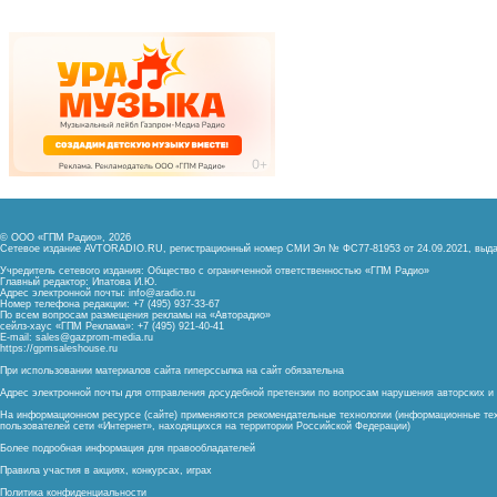
© ООО «ГПМ Радио», 2026
Сетевое издание AVTORADIO.RU, регистрационный номер
СМИ Эл № ФС77-81953 от 24.09.2021,
выда
Учредитель сетевого издания: Общество с ограниченной ответственностью «ГПМ Радио»
Главный редактор: Ипатова И.Ю.
Адрес электронной почты:
info@aradio.ru
Номер телефона редакции: +7 (495) 937-33-67
По всем вопросам размещения рекламы на «Авторадио»
сейлз-хаус «ГПМ Реклама»: +7 (495) 921-40-41
E-mail:
sales@gazprom-media.ru
https://gpmsaleshouse.ru
При использовании материалов сайта гиперссылка на сайт обязательна
Адрес электронной почты для отправления досудебной претензии по вопросам нарушения авторских 
На информационном ресурсе (сайте) применяются рекомендательные технологии (информационные тех
пользователей сети «Интернет», находящихся на территории Российской Федерации)
Более подробная информация для правообладателей
Правила участия в акциях, конкурсах, играх
Политика конфиденциальности