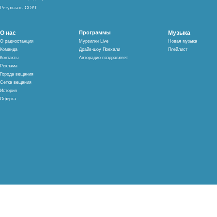
Результаты СОУТ
О нас
Программы
Музыка
О радиостанции
Мурзилки Live
Новая музыка
Команда
Драйв-шоу Поехали
Плейлист
Контакты
Авторадио поздравляет
Реклама
Города вещания
Сетка вещания
История
Оферта