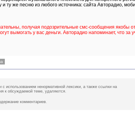
 и ту же песню из любого источника: сайта Авторадио, моб
мательны, получая подозрительные смс-сообщения якобы о
гут вымогать у вас деньги. Авторадио напоминает, что за у
ва
и с использованием ненормативной лексики,
а также ссылки
на
ия к обсуждаемой теме, удаляются.
содержание комментариев.