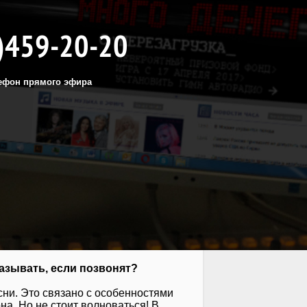
)459-20-20
ефон прямого эфира
азывать, если позвонят?
сни. Это связано с особенностями
а. Но не стоит волноваться! В