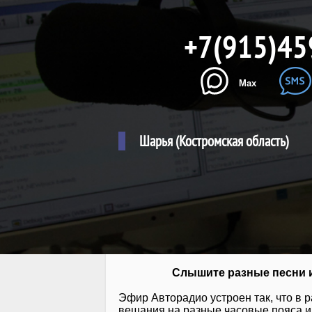
+7(915)45
Max
Шарья (Костромская область)
Слышите разные песни и
Эфир Авторадио устроен так, что в 
вещания на разные часовые пояса и 