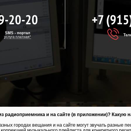
9-20-20
+7 (915
SMS - портал
Тел
услуга платная*
з радиоприемника и на сайте (в приложении)? Какую н
разных городах вещания и на сайте могут звучать разные пе
коррекцией музыкального плейлиста для конкретного регион