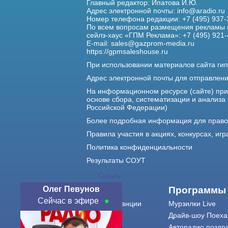
Главный редактор: Ипатова И.Ю.
Адрес электронной почты:
info@aradio.ru
Номер телефона редакции: +7 (495) 937-
По всем вопросам размещения рекламы 
сейлз-хаус «ГПМ Реклама»: +7 (495) 921-
E-mail:
sales@gazprom-media.ru
https://gpmsaleshouse.ru
При использовании материалов сайта гип
Адрес электронной почты для отправлен
На информационном ресурсе (сайте) пр
основе сбора, систематизации и анализа
Российской Федерации)
Более подробная информация для прав
Правила участия в акциях, конкурсах, игр
Политика конфиденциальности
Результаты СОУТ
Скрыть
Олег Певунов
О нас
Программы
Сейчас в эфире
О радиостанции
Мурзилки Live
Команда
Драйв-шоу Поеха
Контакты
Авторадио поздр