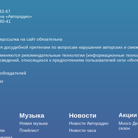
33-67
на «Авторадио»
40-41
ерссылка на сайт обязательна
ия досудебной претензии по вопросам нарушения авторских и сме
именяются рекомендательные технологии (информационные техно
 сведений, относящихся к предпочтениям пользователей сети «Инт
ообладателей
ах
Музыка
Новости
Акции
Новая музыка
Новости Авторадио
Много Де
сезон
ли
Плейлист
Новости часа
авляет