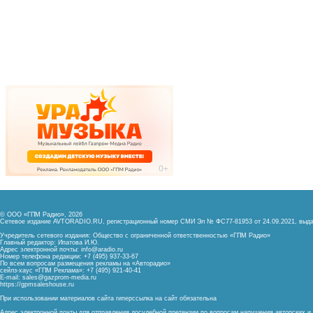
© ООО «ГПМ Радио», 2026
Сетевое издание AVTORADIO.RU, регистрационный номер
СМИ Эл № ФС77-81953 от 24.09.2021,
выда
Учредитель сетевого издания: Общество с ограниченной ответственностью «ГПМ Радио»
Главный редактор: Ипатова И.Ю.
Адрес электронной почты:
info@aradio.ru
Номер телефона редакции: +7 (495) 937-33-67
По всем вопросам размещения рекламы на «Авторадио»
сейлз-хаус «ГПМ Реклама»: +7 (495) 921-40-41
E-mail:
sales@gazprom-media.ru
https://gpmsaleshouse.ru
При использовании материалов сайта гиперссылка на сайт обязательна
Адрес электронной почты для отправления досудебной претензии по вопросам нарушения авторских 