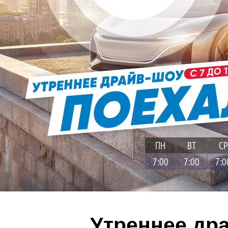
ПН
ВТ
СР
7:00
7:00
7:0
Утреннее др