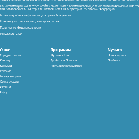
На информационном ресурсе (сайте) применяются рекомендательные технологии (информационные тех
пользователей сети «Интернет», находящихся на территории Российской Федерации)
Более подробная информация для правообладателей
Правила участия в акциях, конкурсах, играх
Политика конфиденциальности
Результаты СОУТ
О нас
Программы
Музыка
О радиостанции
Мурзилки Live
Новая музыка
Команда
Драйв-шоу Поехали
Плейлист
Контакты
Авторадио поздравляет
Реклама
Города вещания
Сетка вещания
История
Оферта