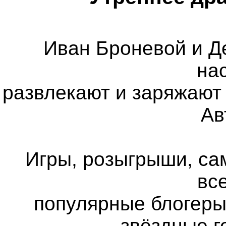
Иван Броневой и Д
на
развлекают и заряжают 
Ав
Игры, розыгрыши, са
все
популярные блогеры
звёздные г