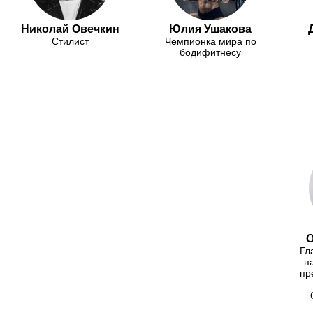
Николай Овечкин
Юлия Ушакова
Стилист
Чемпионка мира по
бодифитнесу
О
Гл
п
пр