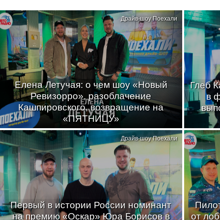
Драйв-шоу Поехали
Елена Летучая: о чем шоу «Новый
Глеб К
Ревизорро», разоблачение
в 
Кашпировского, возвращение на
вып
«ПЯТНИЦУ»
Драйв-шоу Поехали
Первый в истории России номинант
Пилот
на премию «Оскар» Юра Борисов в
от лоб