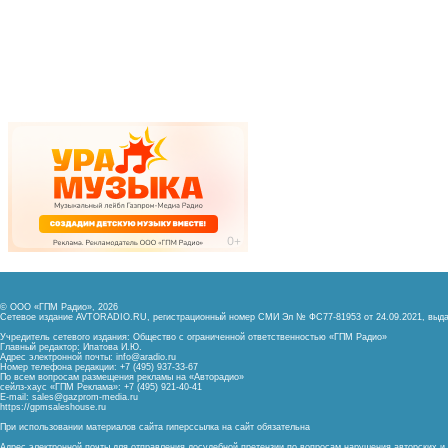
© ООО «ГПМ Радио», 2026
Сетевое издание AVTORADIO.RU, регистрационный номер
СМИ Эл № ФС77-81953 от 24.09.2021,
выда
Учредитель сетевого издания: Общество с ограниченной ответственностью «ГПМ Радио»
Главный редактор: Ипатова И.Ю.
Адрес электронной почты:
info@aradio.ru
Номер телефона редакции: +7 (495) 937-33-67
По всем вопросам размещения рекламы на «Авторадио»
сейлз-хаус «ГПМ Реклама»: +7 (495) 921-40-41
E-mail:
sales@gazprom-media.ru
https://gpmsaleshouse.ru
При использовании материалов сайта гиперссылка на сайт обязательна
Адрес электронной почты для отправления досудебной претензии по вопросам нарушения авторских 