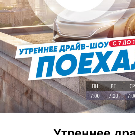
ПН
ВТ
СР
7:00
7:00
7:0
Утреннее др