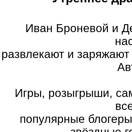
Иван Броневой и Д
на
развлекают и заряжают 
Ав
Игры, розыгрыши, са
все
популярные блогеры
звёздные г