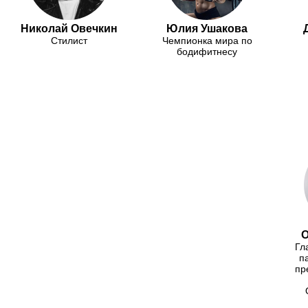
Николай Овечкин
Юлия Ушакова
Стилист
Чемпионка мира по
бодифитнесу
О
Гл
п
пр