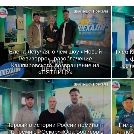
Драйв-шоу Поехали
Елена Летучая: о чем шоу «Новый
Глеб К
Ревизорро», разоблачение
в 
Кашпировского, возвращение на
вып
«ПЯТНИЦУ»
Драйв-шоу Поехали
Первый в истории России номинант
Пилот
на премию «Оскар» Юра Борисов в
от лоб