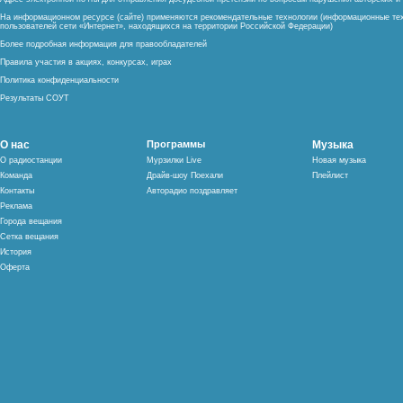
На информационном ресурсе (сайте) применяются рекомендательные технологии (информационные тех
пользователей сети «Интернет», находящихся на территории Российской Федерации)
Более подробная информация для правообладателей
Правила участия в акциях, конкурсах, играх
Политика конфиденциальности
Результаты СОУТ
О нас
Программы
Музыка
О радиостанции
Мурзилки Live
Новая музыка
Команда
Драйв-шоу Поехали
Плейлист
Контакты
Авторадио поздравляет
Реклама
Города вещания
Сетка вещания
История
Оферта