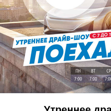
ПН
ВТ
СР
7:00
7:00
7:0
Утреннее др