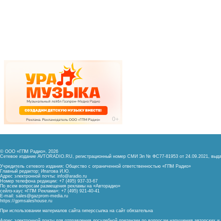
© ООО «ГПМ Радио», 2026
Сетевое издание AVTORADIO.RU, регистрационный номер
СМИ Эл № ФС77-81953 от 24.09.2021,
выда
Учредитель сетевого издания: Общество с ограниченной ответственностью «ГПМ Радио»
Главный редактор: Ипатова И.Ю.
Адрес электронной почты:
info@aradio.ru
Номер телефона редакции: +7 (495) 937-33-67
По всем вопросам размещения рекламы на «Авторадио»
сейлз-хаус «ГПМ Реклама»: +7 (495) 921-40-41
E-mail:
sales@gazprom-media.ru
https://gpmsaleshouse.ru
При использовании материалов сайта гиперссылка на сайт обязательна
Адрес электронной почты для отправления досудебной претензии по вопросам нарушения авторских 