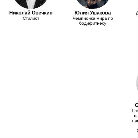
Николай Овечкин
Юлия Ушакова
Стилист
Чемпионка мира по
бодифитнесу
О
Гл
п
пр