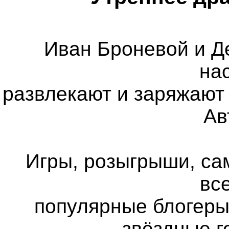
Иван Броневой и Д
на
развлекают и заряжают 
Ав
Игры, розыгрыши, са
все
популярные блогеры
звёздные г