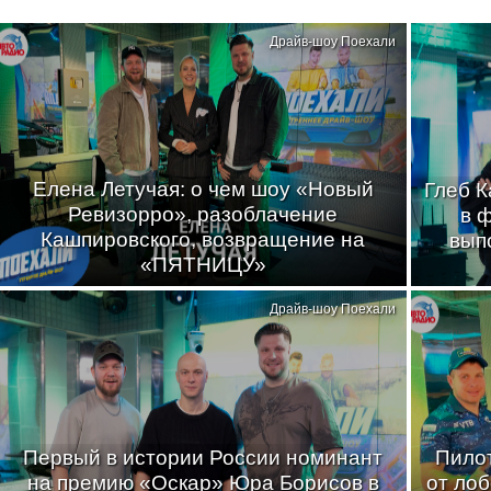
Драйв-шоу Поехали
Елена Летучая: о чем шоу «Новый
Глеб К
Ревизорро», разоблачение
в 
Кашпировского, возвращение на
вып
«ПЯТНИЦУ»
Драйв-шоу Поехали
Первый в истории России номинант
Пилот
на премию «Оскар» Юра Борисов в
от лоб