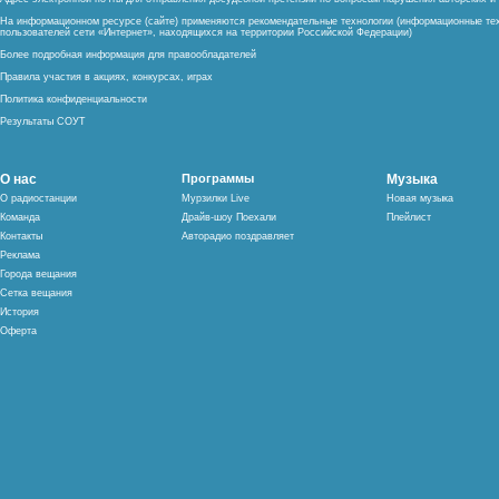
На информационном ресурсе (сайте) применяются рекомендательные технологии (информационные тех
пользователей сети «Интернет», находящихся на территории Российской Федерации)
Более подробная информация для правообладателей
Правила участия в акциях, конкурсах, играх
Политика конфиденциальности
Результаты СОУТ
О нас
Программы
Музыка
О радиостанции
Мурзилки Live
Новая музыка
Команда
Драйв-шоу Поехали
Плейлист
Контакты
Авторадио поздравляет
Реклама
Города вещания
Сетка вещания
История
Оферта