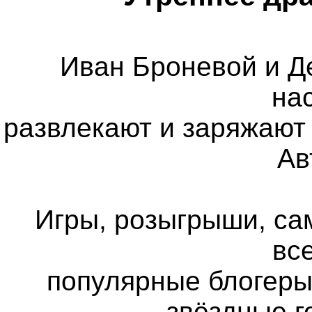
Иван Броневой и Д
на
развлекают и заряжают 
Ав
Игры, розыгрыши, са
все
популярные блогеры
звёздные г