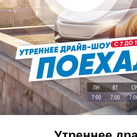
ПН
ВТ
СР
7:00
7:00
7:0
Утреннее др