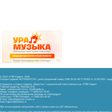
© ООО «ГПМ Радио», 2026
Сетевое издание AVTORADIO.RU, регистрационный номер
СМИ Эл № ФС77-81953 от 24.09.2021,
выда
Учредитель сетевого издания: Общество с ограниченной ответственностью «ГПМ Радио»
Главный редактор: Ипатова И.Ю.
Адрес электронной почты:
info@aradio.ru
Номер телефона редакции: +7 (495) 937-33-67
По всем вопросам размещения рекламы на «Авторадио»
сейлз-хаус «ГПМ Реклама»: +7 (495) 921-40-41
E-mail:
sales@gazprom-media.ru
https://gpmsaleshouse.ru
При использовании материалов сайта гиперссылка на сайт обязательна
Адрес электронной почты для отправления досудебной претензии по вопросам нарушения авторских 