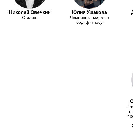
Николай Овечкин
Юлия Ушакова
Стилист
Чемпионка мира по
бодифитнесу
О
Гл
п
пр