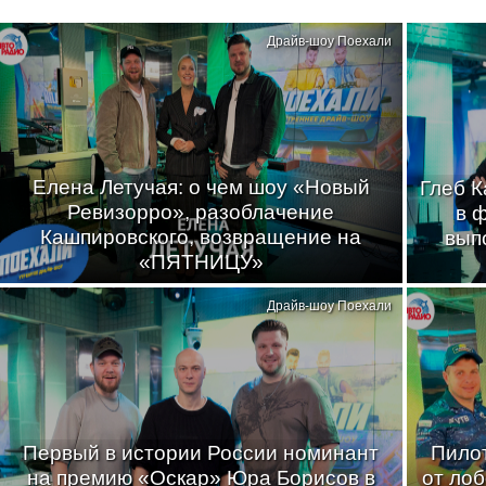
Драйв-шоу Поехали
Елена Летучая: о чем шоу «Новый
Глеб К
Ревизорро», разоблачение
в 
Кашпировского, возвращение на
вып
«ПЯТНИЦУ»
Драйв-шоу Поехали
Первый в истории России номинант
Пилот
на премию «Оскар» Юра Борисов в
от лоб