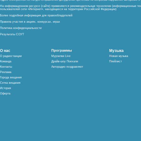
На информационном ресурсе (сайте) применяются рекомендательные технологии (информационные тех
пользователей сети «Интернет», находящихся на территории Российской Федерации)
Более подробная информация для правообладателей
Правила участия в акциях, конкурсах, играх
Политика конфиденциальности
Результаты СОУТ
О нас
Программы
Музыка
О радиостанции
Мурзилки Live
Новая музыка
Команда
Драйв-шоу Поехали
Плейлист
Контакты
Авторадио поздравляет
Реклама
Города вещания
Сетка вещания
История
Оферта