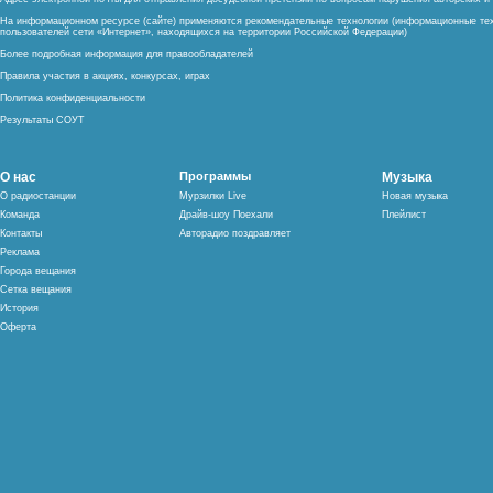
На информационном ресурсе (сайте) применяются рекомендательные технологии (информационные тех
пользователей сети «Интернет», находящихся на территории Российской Федерации)
Более подробная информация для правообладателей
Правила участия в акциях, конкурсах, играх
Политика конфиденциальности
Результаты СОУТ
О нас
Программы
Музыка
О радиостанции
Мурзилки Live
Новая музыка
Команда
Драйв-шоу Поехали
Плейлист
Контакты
Авторадио поздравляет
Реклама
Города вещания
Сетка вещания
История
Оферта