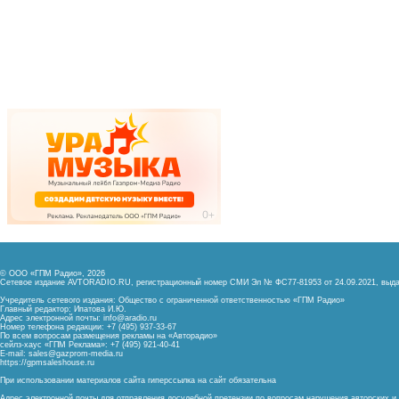
© ООО «ГПМ Радио», 2026
Сетевое издание AVTORADIO.RU, регистрационный номер
СМИ Эл № ФС77-81953 от 24.09.2021,
выда
Учредитель сетевого издания: Общество с ограниченной ответственностью «ГПМ Радио»
Главный редактор: Ипатова И.Ю.
Адрес электронной почты:
info@aradio.ru
Номер телефона редакции: +7 (495) 937-33-67
По всем вопросам размещения рекламы на «Авторадио»
сейлз-хаус «ГПМ Реклама»: +7 (495) 921-40-41
E-mail:
sales@gazprom-media.ru
https://gpmsaleshouse.ru
При использовании материалов сайта гиперссылка на сайт обязательна
Адрес электронной почты для отправления досудебной претензии по вопросам нарушения авторских 