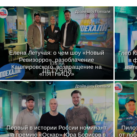
Драйв-шоу Поехали
Елена Летучая: о чем шоу «Новый
Глеб К
Ревизорро», разоблачение
в 
Кашпировского, возвращение на
вып
«ПЯТНИЦУ»
Драйв-шоу Поехали
Первый в истории России номинант
Пилот
на премию «Оскар» Юра Борисов в
от лоб