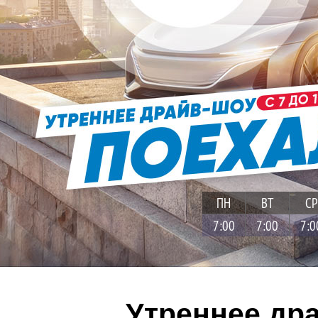
ПН
ВТ
СР
7:00
7:00
7:0
Утреннее др