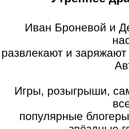
Иван Броневой и Д
на
развлекают и заряжают 
Ав
Игры, розыгрыши, са
все
популярные блогеры
звёздные г