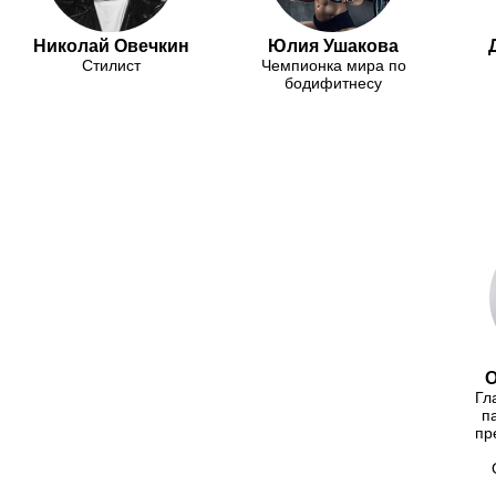
Николай Овечкин
Юлия Ушакова
Стилист
Чемпионка мира по
бодифитнесу
О
Гл
п
пр