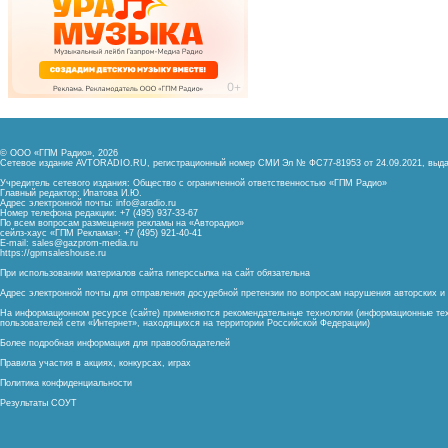
© ООО «ГПМ Радио», 2026
Сетевое издание AVTORADIO.RU, регистрационный номер
СМИ Эл № ФС77-81953 от 24.09.2021,
выда
Учредитель сетевого издания: Общество с ограниченной ответственностью «ГПМ Радио»
Главный редактор: Ипатова И.Ю.
Адрес электронной почты:
info@aradio.ru
Номер телефона редакции: +7 (495) 937-33-67
По всем вопросам размещения рекламы на «Авторадио»
сейлз-хаус «ГПМ Реклама»: +7 (495) 921-40-41
E-mail:
sales@gazprom-media.ru
https://gpmsaleshouse.ru
При использовании материалов сайта гиперссылка на сайт обязательна
Адрес электронной почты для отправления досудебной претензии по вопросам нарушения авторских 
На информационном ресурсе (сайте) применяются рекомендательные технологии (информационные тех
пользователей сети «Интернет», находящихся на территории Российской Федерации)
Более подробная информация для правообладателей
Правила участия в акциях, конкурсах, играх
Политика конфиденциальности
Результаты СОУТ