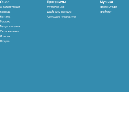
О нас
Программы
Музыка
О радиостанции
Мурзилки Live
Новая музыка
Команда
Драйв-шоу Поехали
Плейлист
Контакты
Авторадио поздравляет
Реклама
Города вещания
Сетка вещания
История
Оферта