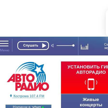
Се
зв
УСТАНОВИТЬ Г
АВТОРАДИО
Кострома 107.4 FM
Живые
концерты
Напиши в эфир