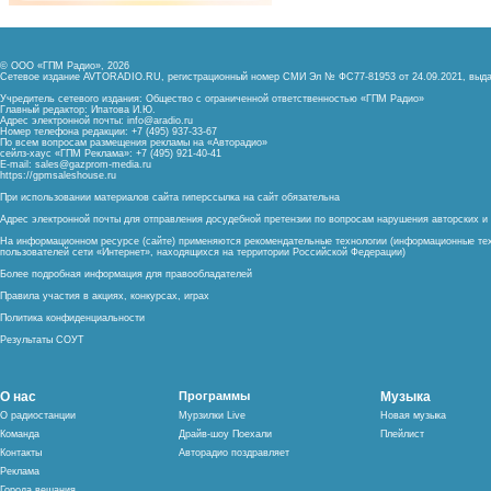
© ООО «ГПМ Радио», 2026
Сетевое издание AVTORADIO.RU, регистрационный номер
СМИ Эл № ФС77-81953 от 24.09.2021,
выда
Учредитель сетевого издания: Общество с ограниченной ответственностью «ГПМ Радио»
Главный редактор: Ипатова И.Ю.
Адрес электронной почты:
info@aradio.ru
Номер телефона редакции: +7 (495) 937-33-67
По всем вопросам размещения рекламы на «Авторадио»
сейлз-хаус «ГПМ Реклама»: +7 (495) 921-40-41
E-mail:
sales@gazprom-media.ru
https://gpmsaleshouse.ru
При использовании материалов сайта гиперссылка на сайт обязательна
Адрес электронной почты для отправления досудебной претензии по вопросам нарушения авторских 
На информационном ресурсе (сайте) применяются рекомендательные технологии (информационные тех
пользователей сети «Интернет», находящихся на территории Российской Федерации)
Более подробная информация для правообладателей
Правила участия в акциях, конкурсах, играх
Политика конфиденциальности
Результаты СОУТ
О нас
Программы
Музыка
О радиостанции
Мурзилки Live
Новая музыка
Команда
Драйв-шоу Поехали
Плейлист
Контакты
Авторадио поздравляет
Реклама
Города вещания