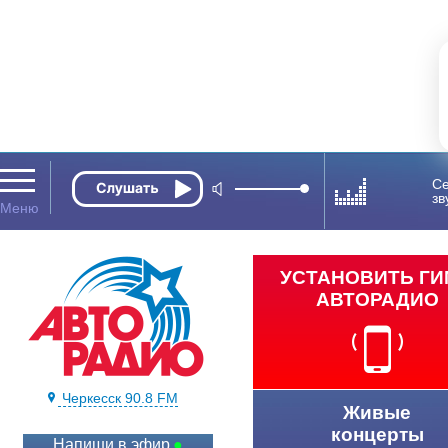
Се
зв
УСТАНОВИТЬ Г
АВТОРАДИО
Черкесск 90.8 FM
Живые
концерты
Напиши в эфир