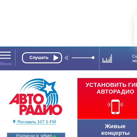
Се
зв
УСТАНОВИТЬ Г
АВТОРАДИО
Рославль 107.5 FM
Живые
концерты
Напиши в эфир