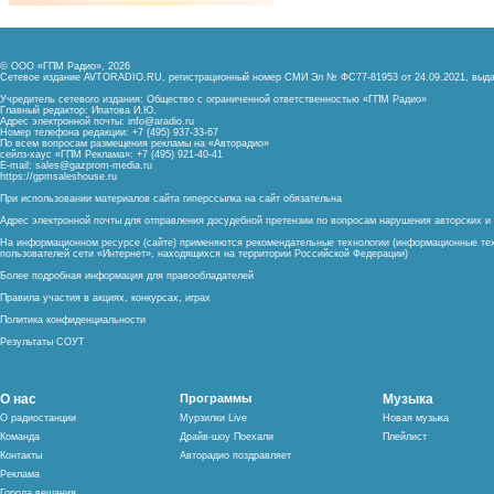
© ООО «ГПМ Радио», 2026
Сетевое издание AVTORADIO.RU, регистрационный номер
СМИ Эл № ФС77-81953 от 24.09.2021,
выда
Учредитель сетевого издания: Общество с ограниченной ответственностью «ГПМ Радио»
Главный редактор: Ипатова И.Ю.
Адрес электронной почты:
info@aradio.ru
Номер телефона редакции: +7 (495) 937-33-67
По всем вопросам размещения рекламы на «Авторадио»
сейлз-хаус «ГПМ Реклама»: +7 (495) 921-40-41
E-mail:
sales@gazprom-media.ru
https://gpmsaleshouse.ru
При использовании материалов сайта гиперссылка на сайт обязательна
Адрес электронной почты для отправления досудебной претензии по вопросам нарушения авторских 
На информационном ресурсе (сайте) применяются рекомендательные технологии (информационные тех
пользователей сети «Интернет», находящихся на территории Российской Федерации)
Более подробная информация для правообладателей
Правила участия в акциях, конкурсах, играх
Политика конфиденциальности
Результаты СОУТ
О нас
Программы
Музыка
О радиостанции
Мурзилки Live
Новая музыка
Команда
Драйв-шоу Поехали
Плейлист
Контакты
Авторадио поздравляет
Реклама
Города вещания