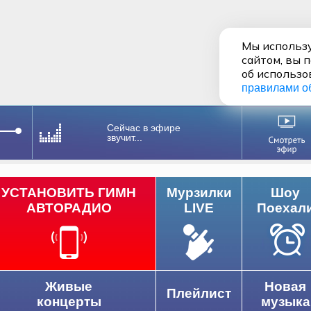
Мы использу
сайтом, вы 
об использо
правилами о
Сейчас в эфире
звучит...
УСТАНОВИТЬ ГИМН
Мурзилки
Шоу
АВТОРАДИО
LIVE
Поехал
Живые
Новая
Плейлист
концерты
музыка