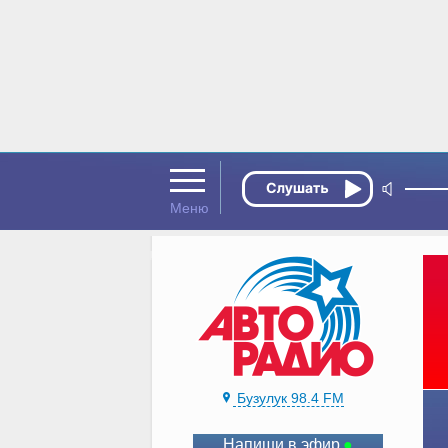
Бузулук 98.4 FM
Напиши в эфир