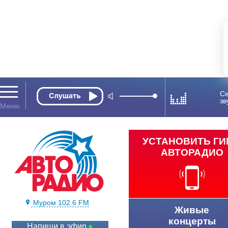
Се
зв
УСТАНОВИТЬ Г
АВТОРАДИО
Муром 102.6 FM
Живые
концерты
Напиши в эфир