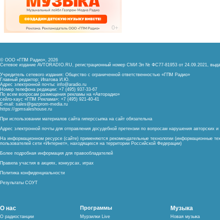
© ООО «ГПМ Радио», 2026
Сетевое издание AVTORADIO.RU, регистрационный номер
СМИ Эл № ФС77-81953 от 24.09.2021,
выда
Учредитель сетевого издания: Общество с ограниченной ответственностью «ГПМ Радио»
Главный редактор: Ипатова И.Ю.
Адрес электронной почты:
info@aradio.ru
Номер телефона редакции: +7 (495) 937-33-67
По всем вопросам размещения рекламы на «Авторадио»
сейлз-хаус «ГПМ Реклама»: +7 (495) 921-40-41
E-mail:
sales@gazprom-media.ru
https://gpmsaleshouse.ru
При использовании материалов сайта гиперссылка на сайт обязательна
Адрес электронной почты для отправления досудебной претензии по вопросам нарушения авторских 
На информационном ресурсе (сайте) применяются рекомендательные технологии (информационные тех
пользователей сети «Интернет», находящихся на территории Российской Федерации)
Более подробная информация для правообладателей
Правила участия в акциях, конкурсах, играх
Политика конфиденциальности
Результаты СОУТ
О нас
Программы
Музыка
О радиостанции
Мурзилки Live
Новая музыка