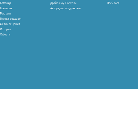
Команда
Драйв-шоу Поехали
Плейлист
Контакты
Авторадио поздравляет
Реклама
Города вещания
Сетка вещания
История
Оферта