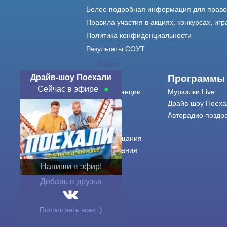
Более подробная информация для прав
Правила участия в акциях, конкурсах, игр
Политика конфиденциальности
Результаты СОУТ
Скрыть
Драйв-шоу Поехали
О нас
Программы
Сейчас в эфире
О радиостанции
Мурзилки Live
Команда
Драйв-шоу Поеха
Контакты
Авторадио поздр
Реклама
Города вещания
Сетка вещания
История
Напиши в эфир!
Оферта
Добавь в друзья
Посмотреть всех :)