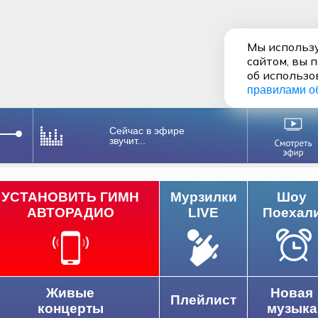
Мы использу
сайтом, вы 
об использо
правилами о
Сейчас в эфире
звучит...
УСТАНОВИТЬ ГИМН
Мурзилки
Шоу
АВТОРАДИО
LIVE
Поехал
па 107.3 FM
Живые
Новая
Плейлист
концерты
музыка