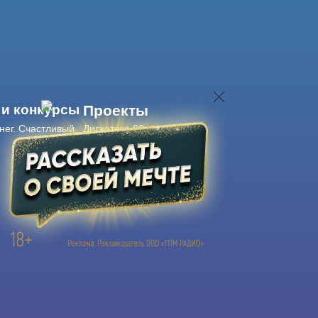
 и конкурсы
Проекты
нег. Счастливый
Дискотека 80-х
Живые концерты
Журнал Авторадио
Авторадио
в смартфоне