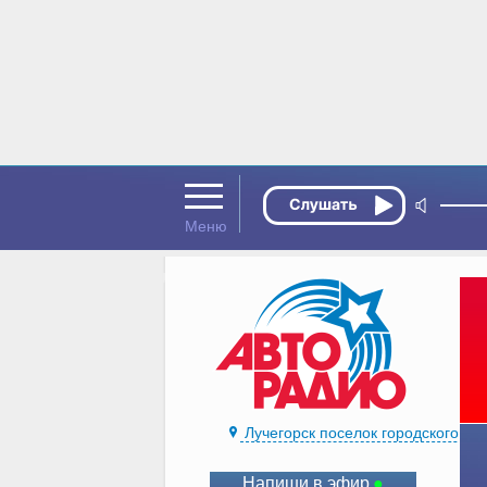
Лучегорск поселок городского ти
Напиши в эфир